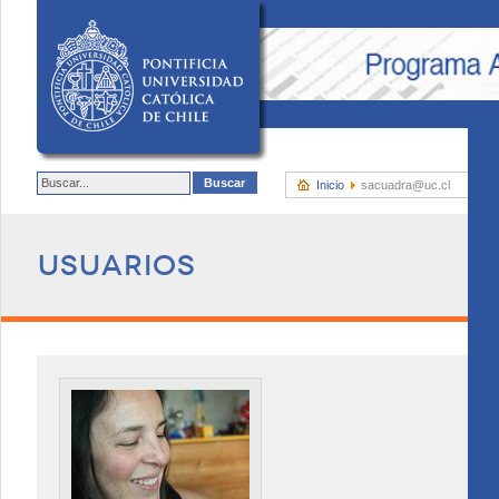
Inicio
sacuadra@uc.cl
Usuarios