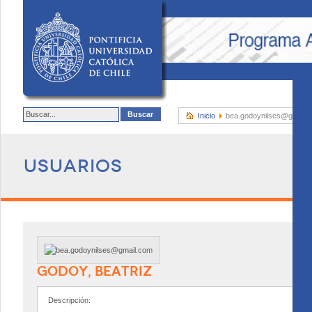
Inicio
bea.godoynilses@gmail.
Usuarios
GODOY, BEATRIZ
Descripción: