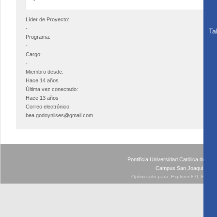
-
Líder de Proyecto:
-
Ta
Programa:
-
Cargo:
-
Miembro desde:
Hace 14 años
Última vez conectado:
Hace 13 años
Correo electrónico:
bea.godoynilses@gmail.com
Pontificia Universidad Católica de Ch
Campus San Joaquín - Av
Optimizado para: Explorer 8.0, Firefo