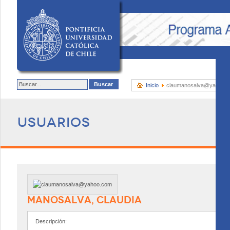
Inicio
claumanosalva@yahoo.
Usuarios
MANOSALVA, CLAUDIA
Descripción: