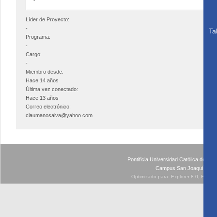
-
Líder de Proyecto:
-
Ta
Programa:
-
Cargo:
-
Miembro desde:
Hace 14 años
Última vez conectado:
Hace 13 años
Correo electrónico:
claumanosalva@yahoo.com
Pontificia Universidad Católica de Ch
Campus San Joaquín - Av
Optimizado para: Explorer 8.0, Firefo