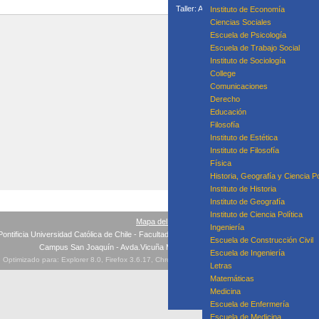
Taller: Acompañamiento Para la Mejora P
Instituto de Economía
Taller: Prácticas
Ciencias Sociales
Curso
Escuela de Psicología
Escuela de Trabajo Social
Instituto de Sociología
College
Equipo
Comunicaciones
Derecho
Educación
Filosofía
Instituto de Estética
Instituto de Filosofía
Física
Historia, Geografía y Ciencia Po
Instituto de Historia
Instituto de Geografía
Instituto de Ciencia Política
Mapa del sitio
Ingeniería
Pontificia Universidad Católica de Chile - Facultad de Educación - Teléfonos: +56(2) 354 532
Escuela de Construcción Civil
Campus San Joaquín - Avda.Vicuña Mackenna 4860, Macul, Santiago
Escuela de Ingeniería
Optimizado para: Explorer 8.0, Firefox 3.6.17, Chrome 10, Safari 4.1, Opera 11.10 ó superiores
Letras
Matemáticas
Medicina
Escuela de Enfermería
Escuela de Medicina