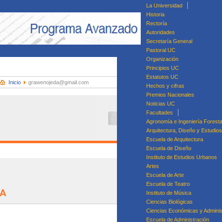
La Universidad
Historia
Rectoría
Autoridades
Secretaría General
Pastoral UC
Organización
Principios UC
Estatutos UC
Inicio
grawenojeda@gmail.com
Hechos y cifras
Premios Nacionales
Noticias UC
Facultades
Agronomía e Ingeniería Foresta
Arquitectura, Diseño y Estudio
Escuela de Arquitectura
Escuela de Diseño
Instituto de Estudios Urbanos
Artes
Di
Escuela de Arte
Dip
Escuela de Teatro
SA
Diplomado en Ges
Instituto de Música
Ciencias Biológicas
Ciencias Económicas y Adminis
Escuela de Administración