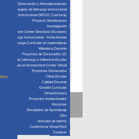
edagógica: Observación y Retroalimentación
 clave para equipos de liderazgo instruccional
: Liderazgo Instruccional (MOOC Coursera)
Proyecto Simulaciones
Investigación
Assessment Center Directivos Escolares
s de Liderazgo Instruccional - Punta Arenas
Liderazgo Curricular en matemáticas
Videoteca Docente
Proyectos de Doctorados UC
Laboratorio de Liderazgo e Influencia Escolar
Participa en Assessment Center Virtual
Proyectos Destacados
Clima Escolar
lítica
Calidad Docente
Gestión Curricular
Infraestructura
Proyectos Institucionales
5
Recursos
Resultados de Aprendizaje
Otro
Artículos de interés
Conferencia Virtual RILE
Contacto