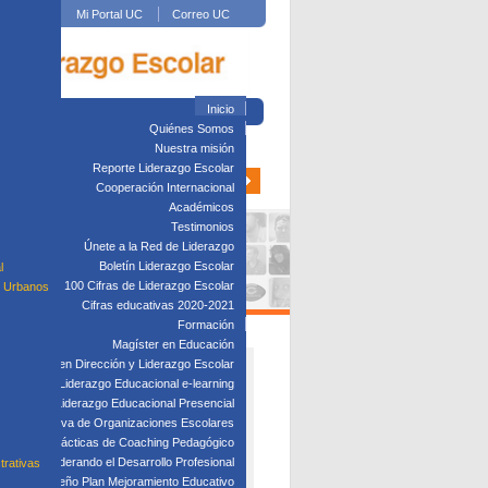
Mi Portal UC
Correo UC
Inicio
Quiénes Somos
Nuestra misión
Reporte Liderazgo Escolar
Cooperación Internacional
Académicos
Testimonios
Únete a la Red de Liderazgo
Boletín Liderazgo Escolar
l
100 Cifras de Liderazgo Escolar
s Urbanos
Cifras educativas 2020-2021
Formación
Magíster en Educación
Diplomado en Dirección y Liderazgo Escolar
plomado en Liderazgo Educacional e-learning
lomado en Liderazgo Educacional Presencial
tión Directiva de Organizaciones Escolares
Taller: Prácticas de Coaching Pedagógico
Taller: Liderando el Desarrollo Profesional
trativas
Taller: Diseño Plan Mejoramiento Educativo