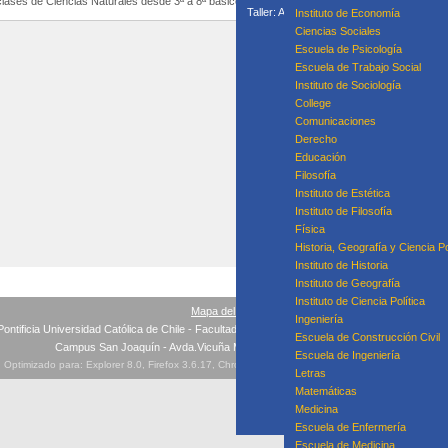
lases de Ciencias Naturales desde 3ª a 8ª básico.
Taller: Acompañamiento Para la Mejora P
Instituto de Economía
Taller: Prácticas
Ciencias Sociales
Curso
Escuela de Psicología
Escuela de Trabajo Social
Instituto de Sociología
College
Equipo
Comunicaciones
Derecho
Educación
Filosofía
Instituto de Estética
Instituto de Filosofía
Física
Historia, Geografía y Ciencia Po
Instituto de Historia
Instituto de Geografía
Instituto de Ciencia Política
Mapa del sitio
Ingeniería
Pontificia Universidad Católica de Chile - Facultad de Educación - Teléfonos: +56(2) 354 532
Escuela de Construcción Civil
Campus San Joaquín - Avda.Vicuña Mackenna 4860, Macul, Santiago
Escuela de Ingeniería
Optimizado para: Explorer 8.0, Firefox 3.6.17, Chrome 10, Safari 4.1, Opera 11.10 ó superiores
Letras
Matemáticas
Medicina
Escuela de Enfermería
Escuela de Medicina