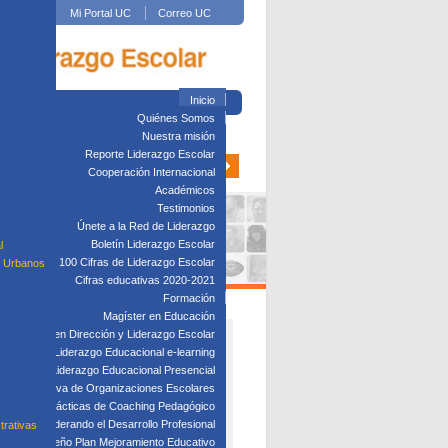
Mi Portal UC
Correo UC
Inicio
Quiénes Somos
Nuestra misión
Reporte Liderazgo Escolar
Cooperación Internacional
Académicos
Testimonios
Únete a la Red de Liderazgo
Boletín Liderazgo Escolar
l
100 Cifras de Liderazgo Escolar
s Urbanos
Cifras educativas 2020-2021
Formación
Magíster en Educación
Diplomado en Dirección y Liderazgo Escolar
plomado en Liderazgo Educacional e-learning
lomado en Liderazgo Educacional Presencial
tión Directiva de Organizaciones Escolares
Taller: Prácticas de Coaching Pedagógico
Taller: Liderando el Desarrollo Profesional
trativas
Taller: Diseño Plan Mejoramiento Educativo