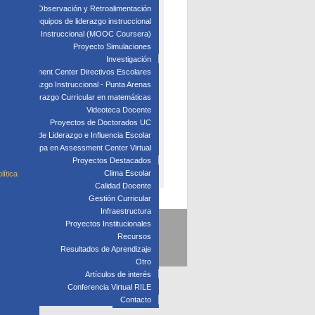
edagógica: Observación y Retroalimentación
 clave para equipos de liderazgo instruccional
: Liderazgo Instruccional (MOOC Coursera)
Proyecto Simulaciones
Investigación
Assessment Center Directivos Escolares
s de Liderazgo Instruccional - Punta Arenas
Liderazgo Curricular en matemáticas
Videoteca Docente
Proyectos de Doctorados UC
Laboratorio de Liderazgo e Influencia Escolar
Participa en Assessment Center Virtual
Proyectos Destacados
Clima Escolar
lítica
Calidad Docente
Gestión Curricular
Infraestructura
Proyectos Institucionales
5
Recursos
Resultados de Aprendizaje
Otro
Artículos de interés
Conferencia Virtual RILE
Contacto