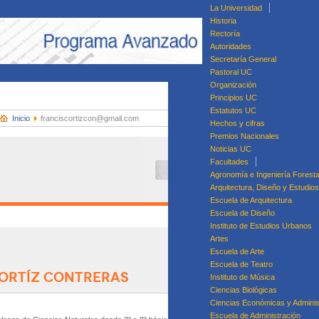
La Universidad
Historia
Rectoría
Autoridades
Secretaría General
Pastoral UC
Organización
Principios UC
Estatutos UC
Inicio
franciscortizcon@gmail.com
Hechos y cifras
Premios Nacionales
Noticias UC
Facultades
Agronomía e Ingeniería Foresta
Arquitectura, Diseño y Estudio
Escuela de Arquitectura
Escuela de Diseño
Instituto de Estudios Urbanos
Artes
Di
Escuela de Arte
Dip
Escuela de Teatro
 ORTÍZ CONTRERAS
Diplomado en Ges
Instituto de Música
Ciencias Biológicas
Ciencias Económicas y Adminis
Escuela de Administración