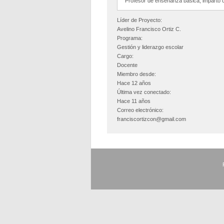
Profesor de enseñanza básica, imparto c
Líder de Proyecto:
Avelino Francisco Ortiz C.
Programa:
Gestión y liderazgo escolar
Cargo:
Docente
Miembro desde:
Hace 12 años
Última vez conectado:
Hace 11 años
Correo electrónico:
franciscortizcon@gmail.com