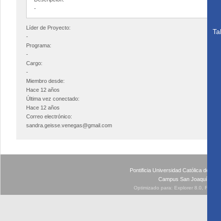
-
Líder de Proyecto:
Ta
-
Programa:
-
Cargo:
-
Miembro desde:
Hace 12 años
Última vez conectado:
Hace 12 años
Correo electrónico:
sandra.geisse.venegas@gmail.com
Pontificia Universidad Católica de Ch
Campus San Joaquín - Av
Optimizado para: Explorer 8.0, Firefo