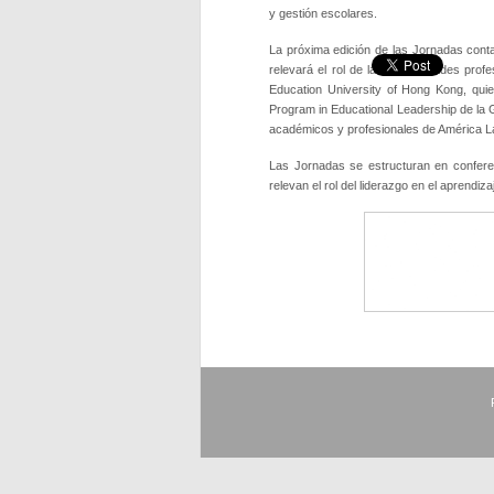
y gestión escolares.
La próxima edición de las Jornadas conta
relevará el rol de las comunidades profe
Education University of Hong Kong, quie
Program in Educational Leadership de la Gr
académicos y profesionales de América La
Las Jornadas se estructuran en confere
relevan el rol del liderazgo en el aprendiz