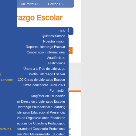
Mi Portal UC
Correo UC
Inicio
Quiénes Somos
Nuestra misión
Reporte Liderazgo Escolar
Cooperación Internacional
Académicos
Testimonios
Únete a la Red de Liderazgo
Boletín Liderazgo Escolar
l
100 Cifras de Liderazgo Escolar
s Urbanos
Cifras educativas 2020-2021
Formación
Magíster en Educación
Diplomado en Dirección y Liderazgo Escolar
 6 AL 8 DE ENERO 2020
plomado en Liderazgo Educacional e-learning
lomado en Liderazgo Educacional Presencial
tión Directiva de Organizaciones Escolares
Taller: Prácticas de Coaching Pedagógico
olar
Taller: Liderando el Desarrollo Profesional
, enmarcadas en el Summit Internacional de
trativas
gestión de iniciativas en el área de la dirección
Taller: Diseño Plan Mejoramiento Educativo