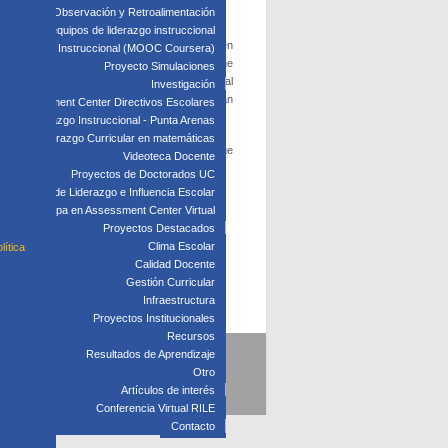
edagógica: Observación y Retroalimentación
 clave para equipos de liderazgo instruccional
de la Universidad de Tamkang, en Taiwán, quien
: Liderazgo Instruccional (MOOC Coursera)
ltad de Educación y Desarrollo Humano de The
Proyecto Simulaciones
ael Johanek
, director del Mid-Career Doctoral
Investigación
 la reflexión profesional. A ellos se les sumarán
Assessment Center Directivos Escolares
iderazgo Escolar.
s de Liderazgo Instruccional - Punta Arenas
Liderazgo Curricular en matemáticas
ación de proyectos de mejora, actividades que
Videoteca Docente
.
Proyectos de Doctorados UC
Laboratorio de Liderazgo e Influencia Escolar
Participa en Assessment Center Virtual
Proyectos Destacados
Clima Escolar
lítica
Calidad Docente
Gestión Curricular
Infraestructura
Proyectos Institucionales
Recursos
Resultados de Aprendizaje
5
Otro
Artículos de interés
Conferencia Virtual RILE
Contacto