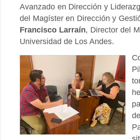
Avanzado en Dirección y Lideraz
del Magíster en Dirección y Gesti
Francisco Larraín
, Director del 
Universidad de Los Andes.
Co
Pi
t
he
p
de
Pa
si