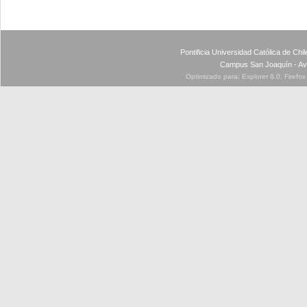
Pontificia Universidad Católica de Ch
Campus San Joaquín - Av
Optimizado para: Explorer 8.0, Firefo