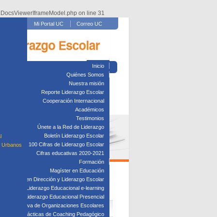
ss.DocsViewerIframeModel.php
on line
31
Mi Portal UC
Correo UC
Inicio
Quiénes Somos
Nuestra misión
Reporte Liderazgo Escolar
Cooperación Internacional
Académicos
Testimonios
Únete a la Red de Liderazgo
Boletín Liderazgo Escolar
l
100 Cifras de Liderazgo Escolar
s Urbanos
Cifras educativas 2020-2021
Formación
Magíster en Educación
CTERIZATION OF
Diplomado en Dirección y Liderazgo Escolar
plomado en Liderazgo Educacional e-learning
lomado en Liderazgo Educacional Presencial
tión Directiva de Organizaciones Escolares
Taller: Prácticas de Coaching Pedagógico