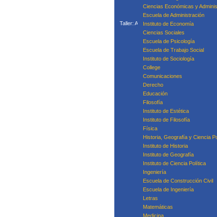
Ciencias Económicas y Adminis
Escuela de Administración
Taller: Acompañamiento Para la Mejora P
Instituto de Economía
Taller: Prácticas
Ciencias Sociales
Curso
Escuela de Psicología
Escuela de Trabajo Social
Instituto de Sociología
College
Equipo
Comunicaciones
Derecho
Educación
Filosofía
Instituto de Estética
Instituto de Filosofía
Física
Historia, Geografía y Ciencia Po
Instituto de Historia
Instituto de Geografía
Instituto de Ciencia Política
Ingeniería
Escuela de Construcción Civil
Escuela de Ingeniería
Letras
Matemáticas
Medicina