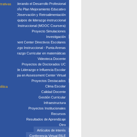
Taller: Liderando el Desarrollo Profesional
trativas
Taller: Diseño Plan Mejoramiento Educativo
edagógica: Observación y Retroalimentación
 clave para equipos de liderazgo instruccional
: Liderazgo Instruccional (MOOC Coursera)
Proyecto Simulaciones
Investigación
Assessment Center Directivos Escolares
s de Liderazgo Instruccional - Punta Arenas
Liderazgo Curricular en matemáticas
Videoteca Docente
Proyectos de Doctorados UC
Laboratorio de Liderazgo e Influencia Escolar
Participa en Assessment Center Virtual
Proyectos Destacados
Clima Escolar
lítica
Calidad Docente
Gestión Curricular
Infraestructura
Proyectos Institucionales
Recursos
Resultados de Aprendizaje
Otro
Artículos de interés
Conferencia Virtual RILE