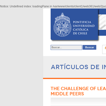
Notice
: Undefined index: loadingPane in
/var/www/clients/client1/web361/web/2j
Artículos de i
THE CHALLENGE OF LE
MIDDLE PEERS