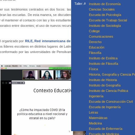
Taller: Acompañamiento Para la Mejora P
Instituto de Economía
Taller: Prácticas
ocer sus testimonios centrados en dos focos: las nuevas prácticas que han debido imple
Ciencias Sociales
Curso
ran las escuelas. De esta manera, se discutieron temas como el de la implementación de n
Escuela de Psicología
 y el mantener el contacto con las y los estudiantes, sobre todo los que viven en zonas rem
Escuela de Trabajo Social
aborativo entre docentes; el uso de nuevos recursos y metodologías de enseñanza; y la preo
Instituto de Sociología
College
Equipo
Comunicaciones
l organizado por
RILE, Red interamericana de Liderazgo Escolar
en el marco de la pand
Derecho
los líderes escolares en distintos lugares de Latinoamérica y Estados Unidos, con el foco d
Educación
conformado por las universidades de Pensilvania, Católica del Uruguay, Católica de Córdoba
Filosofía
Instituto de Estética
Instituto de Filosofía
Física
Historia, Geografía y Ciencia Po
Instituto de Historia
Instituto de Geografía
Instituto de Ciencia Política
Ingeniería
Escuela de Construcción Civil
Escuela de Ingeniería
Letras
Matemáticas
Medicina
Escuela de Enfermería
Escuela de Medicina