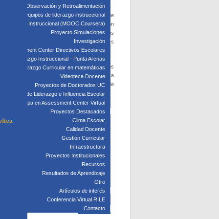
edagógica: Observación y Retroalimentación
 clave para equipos de liderazgo instruccional
mentar en sus organizaciones y los cambios que
: Liderazgo Instruccional (MOOC Coursera)
uevas herramientas tecnológicas, la adaptación
Proyecto Simulaciones
otas. Uno de los aspectos rescatados y valorados
Investigación
cupación por el bienestar emocional de las y los
Assessment Center Directivos Escolares
s de Liderazgo Instruccional - Punta Arenas
emia por el coronavirus. Esto se alinea con los
Liderazgo Curricular en matemáticas
e compartir prácticas que potencien la enseñanza
Videoteca Docente
 y la por la Pontificia Universidad Católica de
Proyectos de Doctorados UC
Laboratorio de Liderazgo e Influencia Escolar
Participa en Assessment Center Virtual
Proyectos Destacados
Clima Escolar
lítica
Calidad Docente
Gestión Curricular
Infraestructura
Proyectos Institucionales
Recursos
Resultados de Aprendizaje
Otro
Artículos de interés
Conferencia Virtual RILE
Contacto