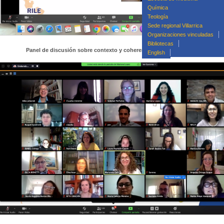
Química
Teología
Sede regional Villarrica
Organizaciones vinculadas
Bibliotecas
Panel de discusión sobre contexto y coherencia entre líderes escolares
English