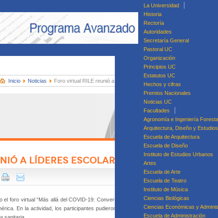
La Universidad
Historia
Rectoría
Autoridades
Secretaría General
Pastoral UC
Organización
Principios UC
Estatutos UC
Inicio
Noticias
Foro virtual RILE reunió a líderes escolares de América
Hechos y cifras
Premios Nacionales
Noticias UC
Facultades
Agronomía e Ingeniería Foresta
Arquitectura, Diseño y Estudio
Escuela de Arquitectura
Escuela de Diseño
Instituto de Estudios Urbanos
UNIÓ A LÍDERES ESCOLARES DE AMÉRICA
Artes
Di
Escuela de Arte
Dip
Escuela de Teatro
Diplomado en Ges
Instituto de Música
Ciencias Biológicas
 el foro virtual “Más allá del COVID-19: Conversación entre líderes”, en el que participar
Ciencias Económicas y Adminis
ica. En la actividad, los participantes pudieron compartir experiencias y aprendizajes en 
Escuela de Administración
 sanitaria.