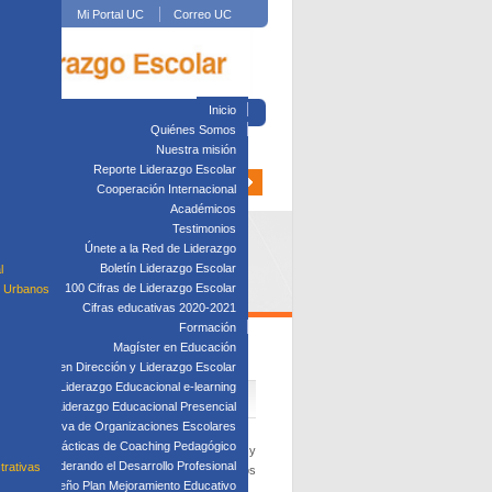
Mi Portal UC
Correo UC
Inicio
Quiénes Somos
Nuestra misión
Reporte Liderazgo Escolar
Cooperación Internacional
Académicos
Testimonios
Únete a la Red de Liderazgo
Boletín Liderazgo Escolar
l
100 Cifras de Liderazgo Escolar
s Urbanos
Cifras educativas 2020-2021
Formación
Magíster en Educación
Diplomado en Dirección y Liderazgo Escolar
plomado en Liderazgo Educacional e-learning
lomado en Liderazgo Educacional Presencial
tión Directiva de Organizaciones Escolares
Taller: Prácticas de Coaching Pedagógico
on más de 180 líderes escolares, profesionales y
Taller: Liderando el Desarrollo Profesional
trativas
torno a la situación actual de establecimientos
Taller: Diseño Plan Mejoramiento Educativo