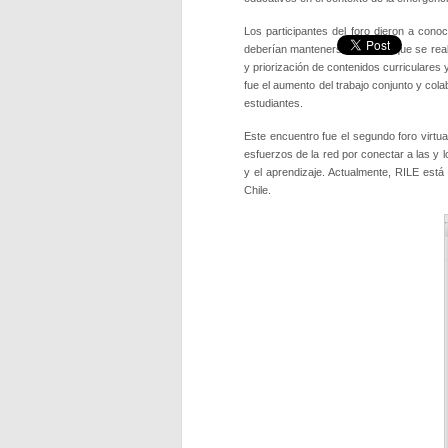
Los participantes del foro dieron a con
deberían mantenerse una vez que se reab
y priorización de contenidos curriculares
fue el aumento del trabajo conjunto y col
estudiantes.
Este encuentro fue el segundo foro virtua
esfuerzos de la red por conectar a las y 
y el aprendizaje. Actualmente, RILE está 
Chile.