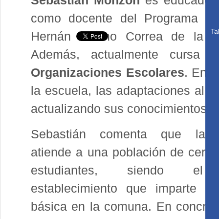
Sebastián Monzón
es educador d
como docente del Programa de 
Ta
Hernán Merino Correa de la 
Además, actualmente cursa 
Organizaciones Escolares
. En 
la escuela, las adaptaciones al t
actualizando sus conocimientos.
Sebastián comenta que la e
atiende a una población de cerc
estudiantes, siendo el
establecimiento que imparte ed
básica en la comuna. En concre