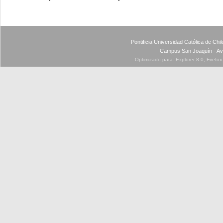
Pontificia Universidad Católica de Ch
Campus San Joaquín - Av
Optimizado para: Explorer 8.0, Firefo