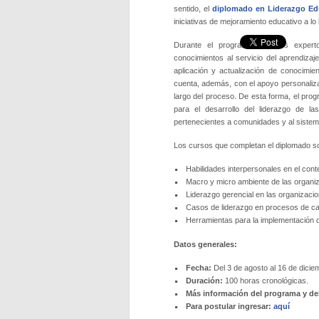
sentido, el
diplomado en Liderazgo Edu
iniciativas de mejoramiento educativo a lo 
Durante el programa, distintos expe
conocimientos al servicio del aprendizaj
aplicación y actualización de conocimie
cuenta, además, con el apoyo personaliza
largo del proceso. De esta forma, el prog
para el desarrollo del liderazgo de la
pertenecientes a comunidades y al sistem
Los cursos que completan el diplomado s
Habilidades interpersonales en el cont
Macro y micro ambiente de las organi
Liderazgo gerencial en las organizaci
Casos de liderazgo en procesos de c
Herramientas para la implementación d
Datos generales:
Fecha:
Del 3 de agosto al 16 de dicie
Duración:
100 horas cronológicas.
Más información del programa y de
Para postular ingresar:
aquí