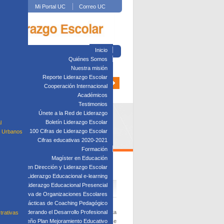
Mi Portal UC
Correo UC
Inicio
Quiénes Somos
Nuestra misión
Reporte Liderazgo Escolar
Cooperación Internacional
Académicos
Testimonios
Únete a la Red de Liderazgo
Boletín Liderazgo Escolar
l
100 Cifras de Liderazgo Escolar
s Urbanos
Cifras educativas 2020-2021
Formación
Magíster en Educación
Diplomado en Dirección y Liderazgo Escolar
ANCIA
plomado en Liderazgo Educacional e-learning
lomado en Liderazgo Educacional Presencial
tión Directiva de Organizaciones Escolares
Taller: Prácticas de Coaching Pedagógico
studiantes. Una de las formas de abordar esta
Taller: Liderando el Desarrollo Profesional
trativas
ividad de las prácticas y aprendizajes. En ese
Taller: Diseño Plan Mejoramiento Educativo