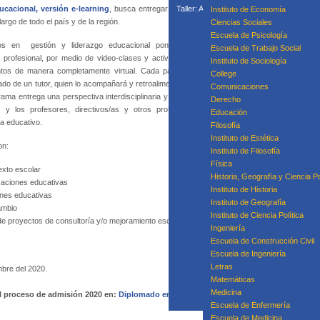
cacional, versión e-learning
, busca entregar herramientas profesionales que permitan p
Taller: Acompañamiento Para la Mejora P
Instituto de Economía
largo de todo el país y de la región.
Taller: Prácticas
Ciencias Sociales
Curso
Escuela de Psicología
rtos en gestión y liderazgo educacional pondrán sus
Escuela de Trabajo Social
e profesional, por medio de video-clases y actividades de
Instituto de Sociología
ntos de manera completamente virtual. Cada participante
College
do de un tutor, quien lo acompañará y retroalimentará a lo
Equipo
Comunicaciones
rama entrega una perspectiva interdisciplinaria y sistémica
Derecho
s y los profesores, directivos/as y otros profesionales
Educación
a educativo.
Filosofía
Instituto de Estética
on:
Instituto de Filosofía
Física
exto escolar
Historia, Geografía y Ciencia Po
zaciones educativas
Instituto de Historia
ones educativas
Instituto de Geografía
ambio
Instituto de Ciencia Política
e proyectos de consultoría y/o mejoramiento escolar
Ingeniería
Escuela de Construcción Civil
Escuela de Ingeniería
Letras
mbre del 2020.
Matemáticas
Medicina
l proceso de admisión 2020 en:
Diplomado en Liderazgo Educacional E-Learning
Escuela de Enfermería
Escuela de Medicina