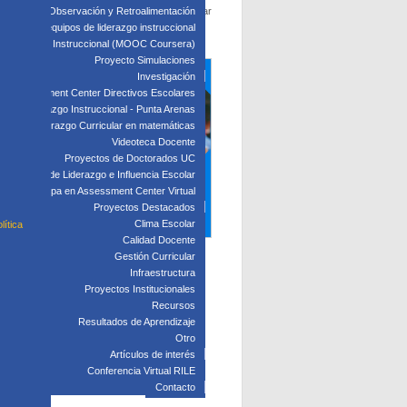
otenciar habilidades específicas y perfeccionar
edagógica: Observación y Retroalimentación
 clave para equipos de liderazgo instruccional
: Liderazgo Instruccional (MOOC Coursera)
Proyecto Simulaciones
Investigación
Assessment Center Directivos Escolares
s de Liderazgo Instruccional - Punta Arenas
Liderazgo Curricular en matemáticas
Videoteca Docente
Proyectos de Doctorados UC
Laboratorio de Liderazgo e Influencia Escolar
Participa en Assessment Center Virtual
Proyectos Destacados
Clima Escolar
lítica
Calidad Docente
Gestión Curricular
Infraestructura
Proyectos Institucionales
Recursos
Resultados de Aprendizaje
Otro
Artículos de interés
Conferencia Virtual RILE
Contacto