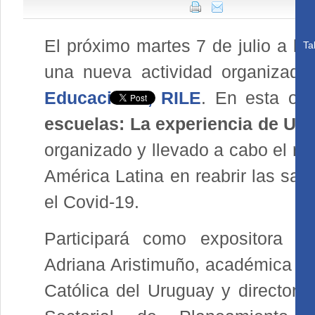
El próximo martes 7 de julio a la
Ta
una nueva actividad organizada
Educacional, RILE
. En esta oca
escuelas: La experiencia de Ur
organizado y llevado a cabo el rei
América Latina en reabrir las sal
el Covid-19.
Participará como expositora pr
Adriana Aristimuño, académica de
Católica del Uruguay y directora 