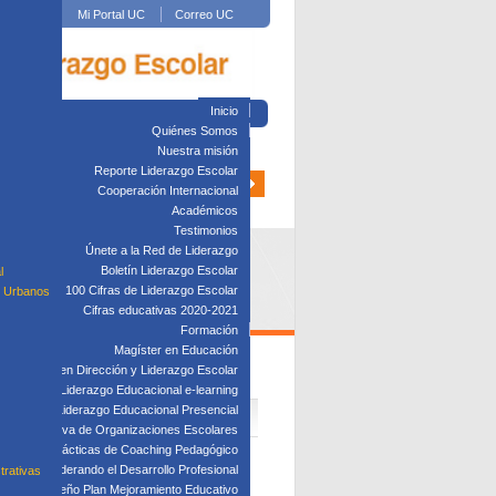
Mi Portal UC
Correo UC
Inicio
Quiénes Somos
Nuestra misión
Reporte Liderazgo Escolar
Cooperación Internacional
Académicos
Testimonios
Únete a la Red de Liderazgo
Boletín Liderazgo Escolar
l
100 Cifras de Liderazgo Escolar
s Urbanos
Cifras educativas 2020-2021
Formación
Magíster en Educación
Diplomado en Dirección y Liderazgo Escolar
 4 AL 6 DE ENERO
plomado en Liderazgo Educacional e-learning
lomado en Liderazgo Educacional Presencial
tión Directiva de Organizaciones Escolares
Taller: Prácticas de Coaching Pedagógico
Taller: Liderando el Desarrollo Profesional
trativas
Taller: Diseño Plan Mejoramiento Educativo