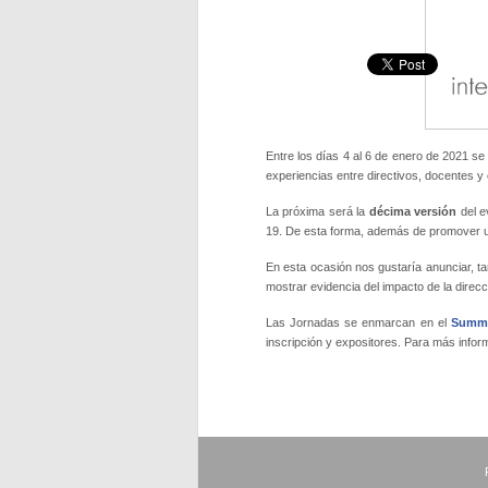
Entre los días 4 al 6 de enero de 2021 se
experiencias entre directivos, docentes y
La próxima será la
décima versión
del e
19. De esta forma, además de promover una
En esta ocasión nos gustaría anunciar, t
mostrar evidencia del impacto de la direcc
Las Jornadas se enmarcan en el
Summi
inscripción y expositores. Para más infor