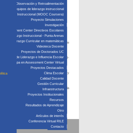
edagógica: Observación y Retroalimentación
 clave para equipos de liderazgo instruccional
: Liderazgo Instruccional (MOOC Coursera)
Proyecto Simulaciones
Investigación
Assessment Center Directivos Escolares
s de Liderazgo Instruccional - Punta Arenas
Liderazgo Curricular en matemáticas
Escolar
, espacio de encuentro e intercambio de
Videoteca Docente
n y liderazgo educacional.
Proyectos de Doctorados UC
Laboratorio de Liderazgo e Influencia Escolar
, debido a la emergencia sanitaria por el COVID-
Participa en Assessment Center Virtual
os interesados e interesadas.
Proyectos Destacados
profesional
. Esta instancia pretende describir y
Clima Escolar
lítica
 disponible hasta el viernes 30 de octubre.
Calidad Docente
Gestión Curricular
óximos días se realizarán más anuncios sobre la
Infraestructura
Proyectos Institucionales
Recursos
Resultados de Aprendizaje
Otro
Artículos de interés
Conferencia Virtual RILE
Contacto
5