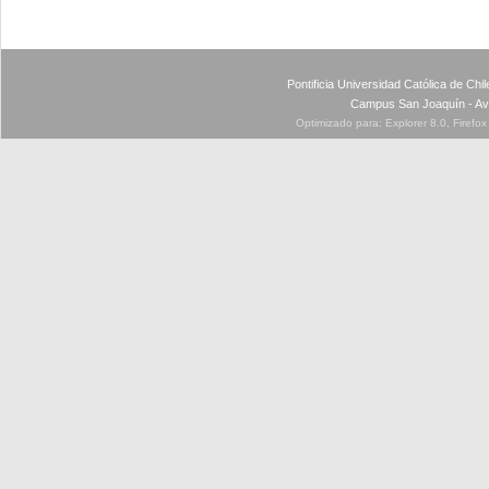
Pontificia Universidad Católica de Ch
Campus San Joaquín - Av
Optimizado para: Explorer 8.0, Firefo