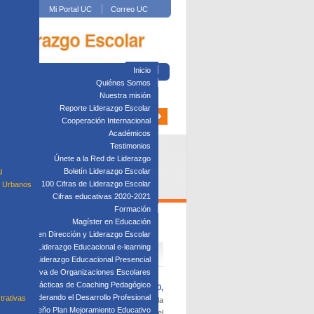
Mi Portal UC
Correo UC
Inicio
Quiénes Somos
Nuestra misión
Reporte Liderazgo Escolar
Cooperación Internacional
Académicos
Testimonios
Únete a la Red de Liderazgo
Boletín Liderazgo Escolar
l
100 Cifras de Liderazgo Escolar
s Urbanos
Cifras educativas 2020-2021
Formación
Magíster en Educación
A
Diplomado en Dirección y Liderazgo Escolar
plomado en Liderazgo Educacional e-learning
lomado en Liderazgo Educacional Presencial
tión Directiva de Organizaciones Escolares
Taller: Prácticas de Coaching Pedagógico
ticipantes del proyecto
Fondecyt Nº 1201710,
Taller: Liderando el Desarrollo Profesional
trativas
e las actividades centrales del proyecto es la
Taller: Diseño Plan Mejoramiento Educativo
de clases, la retroalimentación entre pares y el