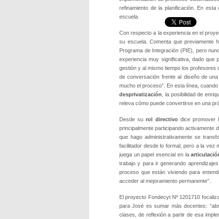
refinamiento de la planificación. En est
escuela.
Con respecto a la experiencia en el proy
su escuela. Comenta que previamente hab
Programa de Integración (PIE), pero nunc
experiencia muy significativa, dado que 
gestión y al mismo tiempo los profesores d
de conversación frente al diseño de una
mucho el proceso”. En esta línea, cuando 
desprivatización
, la posibilidad de enr
releva cómo puede convertirse en una prác
Desde su
rol directivo
dice promover l
principalmente participando activamente d
que hago administrativamente se transfo
facilitador desde lo formal, pero a la vez
juega un papel esencial en la
articulació
trabajo y para ir generando aprendizaje
proceso que están viviendo para enten
acceder al mejoramiento permanente”.
El proyecto Fondecyt Nº 1201710 focaliza
para José es sumar más docentes: “abri
clases, de reflexión a partir de esa imp