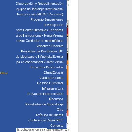
edagógica: Observación y Retroalimentación
líder y sobre las proyecciones que tienen como
 clave para equipos de liderazgo instruccional
: Liderazgo Instruccional (MOOC Coursera)
Proyecto Simulaciones
Investigación
Assessment Center Directivos Escolares
s de Liderazgo Instruccional - Punta Arenas
Liderazgo Curricular en matemáticas
Videoteca Docente
Proyectos de Doctorados UC
Laboratorio de Liderazgo e Influencia Escolar
Participa en Assessment Center Virtual
Proyectos Destacados
Clima Escolar
lítica
Calidad Docente
Gestión Curricular
Infraestructura
Proyectos Institucionales
Recursos
Resultados de Aprendizaje
Otro
Artículos de interés
Conferencia Virtual RILE
 de diseño de unidades, de implementación de
Contacto
s hacer que la colaboración sea sustentable. En