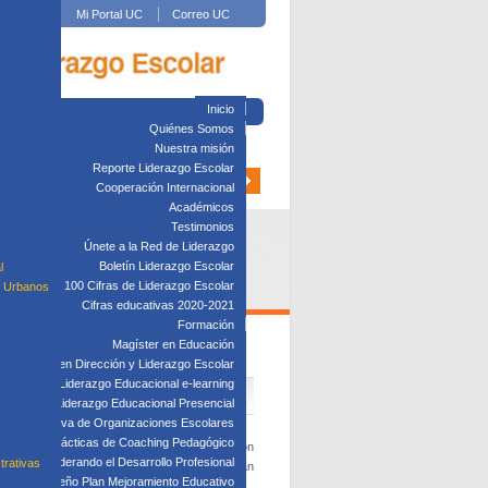
Mi Portal UC
Correo UC
Inicio
Quiénes Somos
Nuestra misión
Reporte Liderazgo Escolar
Cooperación Internacional
Académicos
Testimonios
Únete a la Red de Liderazgo
Boletín Liderazgo Escolar
l
100 Cifras de Liderazgo Escolar
s Urbanos
Cifras educativas 2020-2021
Formación
Magíster en Educación
Diplomado en Dirección y Liderazgo Escolar
plomado en Liderazgo Educacional e-learning
lomado en Liderazgo Educacional Presencial
tión Directiva de Organizaciones Escolares
Taller: Prácticas de Coaching Pedagógico
de este equipo, ha trabajado directamente con
Taller: Liderando el Desarrollo Profesional
trativas
a algunas de las principales acciones que se han
Taller: Diseño Plan Mejoramiento Educativo
tema público.