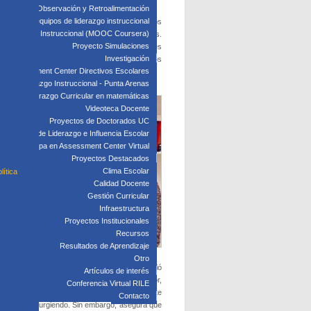
edagógica: Observación y Retroalimentación
 clave para equipos de liderazgo instruccional
e la contingencia, en la cual participan distintos
: Liderazgo Instruccional (MOOC Coursera)
conocimiento de los acuerdos y de consultarles.
Proyecto Simulaciones
te año, en la mesa se decidió que las clases
Investigación
ompletar la vacunación a los funcionarios de los
Assessment Center Directivos Escolares
 tomar una nueva decisión sobre el regreso.
s de Liderazgo Instruccional - Punta Arenas
Liderazgo Curricular en matemáticas
Videoteca Docente
Proyectos de Doctorados UC
Laboratorio de Liderazgo e Influencia Escolar
Participa en Assessment Center Virtual
Proyectos Destacados
Clima Escolar
lítica
Calidad Docente
Gestión Curricular
Infraestructura
Proyectos Institucionales
Recursos
Resultados de Aprendizaje
Otro
l año pasado la Dirección de Educación adquirió
Artículos de interés
la complejidad de implementar el proceso lector,
Conferencia Virtual RILE
trarse trabajando. Esto ha sido especialmente
Contacto
que han ido surgiendo. Sin embargo, asegura que