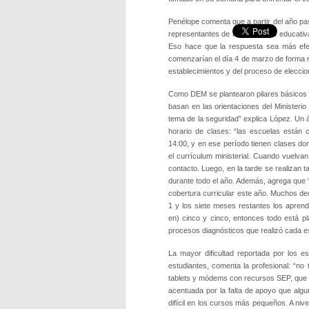
Penélope comenta que a partir del año 
representantes de la comunidad educativa
Eso hace que la respuesta sea más efec
comenzarían el día 4 de marzo de forma re
establecimientos y del proceso de elecci
Como DEM se plantearon pilares básicos 
basan en las orientaciones del Ministerio
tema de la seguridad” explica López. Un á
horario de clases: “las escuelas están 
14:00, y en ese período tienen clases don
el currículum ministerial. Cuando vuelvan 
contacto. Luego, en la tarde se realizan t
durante todo el año. Además, agrega que “
cobertura curricular este año. Muchos dec
1 y los siete meses restantes los aprendi
en) cinco y cinco, entonces todo está pl
procesos diagnósticos que realizó cada e
La mayor dificultad reportada por los e
estudiantes, comenta la profesional: “no
tablets y módems con recursos SEP, que ya
acentuada por la falta de apoyo que al
difícil en los cursos más pequeños. A niv