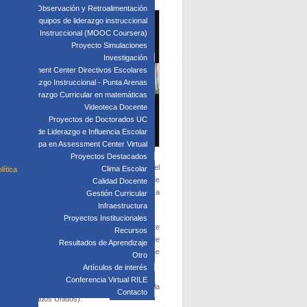
edagógica: Observación y Retroalimentación
 clave para equipos de liderazgo instruccional
: Liderazgo Instruccional (MOOC Coursera)
Proyecto Simulaciones
Investigación
Assessment Center Directivos Escolares
s de Liderazgo Instruccional - Punta Arenas
Liderazgo Curricular en matemáticas
Videoteca Docente
Proyectos de Doctorados UC
Laboratorio de Liderazgo e Influencia Escolar
Participa en Assessment Center Virtual
Proyectos Destacados
oma de decisiones, lo que lo llevó a aumentar el
Clima Escolar
lítica
iento de distintas voces -incluso si no estaban de
Calidad Docente
ciales del país en un sentido más amplio. Pese a
Gestión Curricular
ica.
Infraestructura
Proyectos Institucionales
ran en tensión, algo que también sucede en este
Recursos
 también hubo un descenso de los resultados de
Resultados de Aprendizaje
educativo como un modelo alternativo, que pone
Otro
levantes, entre otros.
Artículos de interés
Conferencia Virtual RILE
rofesores Luis Flores y Patricia Guerrero, de la
Contacto
ilvania (Estados Unidos).