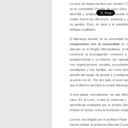
La tesis de Natascha llevó por nombre “C
en la comunidad: Estudio de caso único en
describir y analizar el liderazgo basado e
cuáles fueron los discursos, prácticas y 
su gestión. Esto, en base a la metodo
enfoque cualitativo.
El liderazgo basado en la comunidad e
compromiso con la comunidad
es c
ubicado en la Región Metropolitana, el 
comenzar la investigación- comenzó a e
establecimiento a su entorno, por ejempl
con organizaciones sociales circundante
estudiantes y sus familias, así como tamb
tamaño del equipo de gestión y a enfatizar 
acuerdo con él-. Por otro lado, el Liceo 
que el director percibía su propio lideraz
A nivel global, normalmente, ha sido dif
caso. En el Liceo, si bien la matrícula 
aprendizaje evaluados por la prueba Sim
énfasis en temas como la formación ciudada
La tesis fue dirigida por el profesor Pau
misma unidad, la profesora Marcela Corne