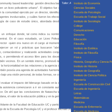
Taller: Acompañamiento Para la Mejora P
ommunity based leadership: gestión directiva basada
Instituto de Economía
Taller: Prácticas
 un liceo polivalente urbano”. El objetivo fue el de
Ciencias Sociales
Curso
n la comunidad ejercido por un director, identificando
Escuela de Psicología
agentes involucrados, y cuáles fueron los efectos de
Escuela de Trabajo Social
logía de caso de estudio único, abordada desde un
Instituto de Sociología
College
Equipo
Comunicaciones
s un enfoque donde, tal como indica su nombre, el
Derecho
entral. En el caso estudiado, un Liceo Polivalente
Educación
director -quien era nuevo en el cargo al momento de
Filosofía
jercer un rol y prácticas que buscaron “abrir” el
Instituto de Estética
o, contactándose y realizando actividades conjuntas
Instituto de Filosofía
s, o permitiendo el acceso libre para los docentes,
Física
ién vecinos. En un sentido interno, promovió la participación dentro de la escuela en la t
Historia, Geografía y Ciencia Po
la horizontalidad en las relaciones y la agencia del resto del equipo. Esto permitió el surgim
Instituto de Historia
también poseía una agenda de actividades fuertemente marcada por los eventos políticos y so
Instituto de Geografía
go bajo una visión personal, de todas formas, se consideraba orientado por una vocación públ
Instituto de Ciencia Política
Ingeniería
ícil evaluar el impacto del liderazgo basado en la comunidad pues diferentes elementos ent
Escuela de Construcción Civil
y la asistencia comenzaron a ir en constante aumento bajo la gestión del nuevo director,
Escuela de Ingeniería
ce. De ahí que las conclusiones de Natascha también apuntan a calificar este proyecto 
Letras
na, el valor de la educación pública y en la generación de alianzas con distintos agentes re
Matemáticas
Medicina
lo Volante de la Facultad de Educación UC y participaron como miembros de la comisión los p
Escuela de Enfermería
jo de la Escuela de Psicología UC y el profesor Michael Johanek, de la Universidad de Pens
Escuela de Medicina