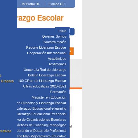
Mi Portal UC
Correo UC
Inicio
Quiénes Somos
Nuestra misión
Reporte Liderazgo Escolar
Cooperación Internacional
Académicos
Testimonios
Únete a la Red de Liderazgo
Boletín Liderazgo Escolar
l
100 Cifras de Liderazgo Escolar
s Urbanos
Cifras educativas 2020-2021
Formación
Magíster en Educación
Diplomado en Dirección y Liderazgo Escolar
plomado en Liderazgo Educacional e-learning
lomado en Liderazgo Educacional Presencial
tión Directiva de Organizaciones Escolares
Taller: Prácticas de Coaching Pedagógico
tólica de Chile, donde estudió un enfoque del
Taller: Liderando el Desarrollo Profesional
trativas
unity Based Leadership.
Taller: Diseño Plan Mejoramiento Educativo