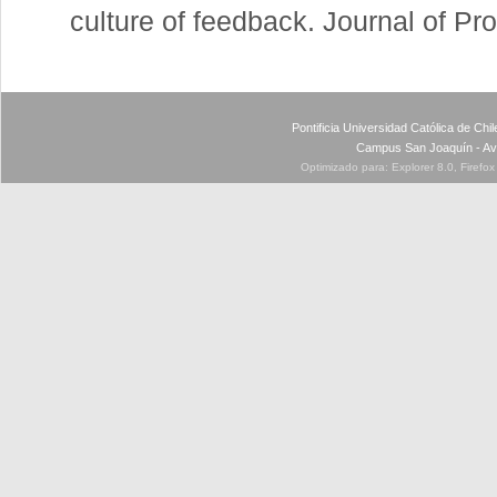
culture of feedback. Journal of P
Pontificia Universidad Católica de Ch
Campus San Joaquín - Av
Optimizado para: Explorer 8.0, Firefo