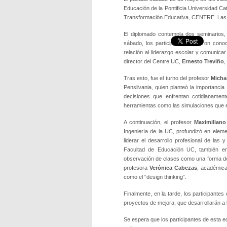
Educación de la Pontificia Universidad Ca
Transformación Educativa, CENTRE. Las ac
El diplomado contempla dos seminarios, u
sábado, los participantes pudieron cono
relación al liderazgo escolar y comunica
director del Centre UC,
Ernesto Treviño
,
Tras esto, fue el turno del profesor
Micha
Pensilvania, quien planteó la importancia 
decisiones que enfrentan cotidianament
herramientas como las simulaciones que e
A continuación, el profesor
Maximiliano
Ingeniería de la UC, profundizó en elem
liderar el desarrollo profesional de las 
Facultad de Educación UC, también enfa
observación de clases como una forma de a
profesora
Verónica Cabezas
, académica
como el “design thinking”.
Finalmente, en la tarde, los participant
proyectos de mejora, que desarrollarán a 
Se espera que los participantes de esta 