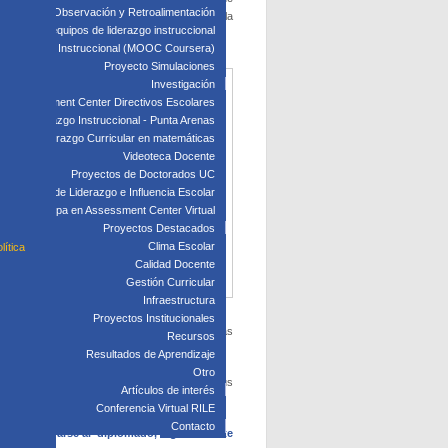
edagógica: Observación y Retroalimentación
nsilvania, y gestionado por el Centro UC para la
 clave para equipos de liderazgo instruccional
: Liderazgo Instruccional (MOOC Coursera)
Proyecto Simulaciones
Investigación
Assessment Center Directivos Escolares
s de Liderazgo Instruccional - Punta Arenas
Liderazgo Curricular en matemáticas
Videoteca Docente
Proyectos de Doctorados UC
Laboratorio de Liderazgo e Influencia Escolar
Participa en Assessment Center Virtual
Proyectos Destacados
Clima Escolar
lítica
Calidad Docente
Gestión Curricular
Infraestructura
Proyectos Institucionales
ra escolar, por ejemplo, utilizando estrategias
Recursos
Resultados de Aprendizaje
Otro
, y comenzaron a plantear expectativas para sus
Artículos de interés
Conferencia Virtual RILE
Contacto
ra incorporarse al diplomado, ingrese a este