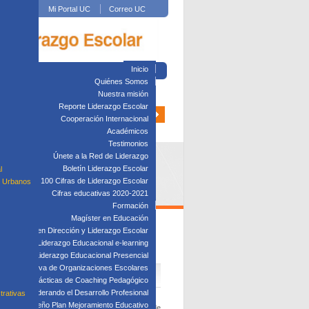
Mi Portal UC
Correo UC
Inicio
Quiénes Somos
Nuestra misión
Reporte Liderazgo Escolar
Cooperación Internacional
Académicos
Testimonios
Únete a la Red de Liderazgo
Boletín Liderazgo Escolar
l
100 Cifras de Liderazgo Escolar
s Urbanos
Cifras educativas 2020-2021
Formación
Magíster en Educación
Diplomado en Dirección y Liderazgo Escolar
DE ORGANIZACIONES
plomado en Liderazgo Educacional e-learning
lomado en Liderazgo Educacional Presencial
tión Directiva de Organizaciones Escolares
Taller: Prácticas de Coaching Pedagógico
Taller: Liderando el Desarrollo Profesional
trativas
Taller: Diseño Plan Mejoramiento Educativo
s
. El programa es organizado por la Facultad de