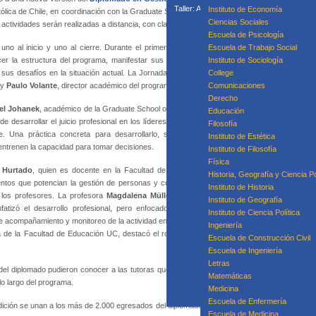
Taller: Acompañamiento Para la Mejora P
Instituto de Economía
tólica de Chile, en coordinación con la Graduate School of Education de la Universidad de Pe
Taller: Prácticas
Ciencias Sociales
tividades serán realizadas a distancia, con clases en vivo, por segundo año consecutivo.
Curso
Escuela de Psicología
no al inicio y uno al cierre. Durante el primer seminario, realizado el pasado
Escuela de Trabajo Social
cer la estructura del programa, manifestar sus expectativas y experiencias en
Instituto de Sociología
r sus desafíos en la situación actual. La Jornada comenzó con la bienvenida del
College
Equipo
 y
Paulo Volante
, director académico del programa.
Comunicaciones
Derecho
el Johanek
, académico de la Graduate School of Education de la Universidad de
Educación
de desarrollar el juicio profesional en los líderes escolares, dada la cantidad de
Filosofía
e. Una práctica concreta para desarrollarlo, señaló, es mediante el uso de
Instituto de Estética
ntrenen la capacidad para tomar decisiones.
Instituto de Filosofía
Física
 Hurtado
, quien es docente en la Facultad de Educación y de la Escuela de
Historia, Geografía y Ciencia Po
entos que potencian la gestión de personas y concretamente, la importancia de
Instituto de Historia
y los profesores. La profesora
Magdalena Müller
, directora de Pregrado de la
Instituto de Geografía
tizó el desarrollo profesional, pero enfocado en una práctica concreta: la
Instituto de Ciencia Política
compañamiento y monitoreo de la actividad en el aula. Al finalizar la mañana, la
Ingeniería
 de la Facultad de Educación UC, destacó el rol de la empatía al diseñar procesos de mejo
Escuela de Construcción Civil
Escuela de Ingeniería
Letras
es del diplomado pudieron conocer a las tutoras que los acompañarán durante este proceso
Matemáticas
lo largo del programa.
Medicina
Escuela de Enfermería
edición se unan a los más de 2.000 egresados del diplomado en sus más de 10 versiones.
Pa
Escuela de Medicina