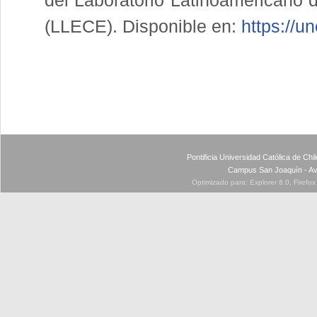
del Laboratorio Latinoamericano d
(LLECE). Disponible en:
https://u
Pontificia Universidad Católica de Ch
Campus San Joaquín - Av
Optimizado para: Explorer 8.0, Firefo