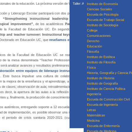
ionales de la educación. La próxima versión de WELS se realizará entre los días 28 y 30 de 
Taller: Acompañamiento Para la Mejora P
Instituto de Economía
Taller: Prácticas
Ciencias Sociales
ción y Liderazgo Escolar participará con dos ponencias. La
Curso
Escuela de Psicología
da
“Strengthening instructional leadership teams for
Escuela de Trabajo Social
gogical improvement”
, de los académicos
Paulo Volante,
Instituto de Sociología
de la Facultad de Educación UC. En segundo lugar, será
College
hip and teacher turnover: Instructional keys to prevent
Equipo
Comunicaciones
e Doctorado en Educación UC, que
reseñamos en la edición
Derecho
Educación
Filosofía
icos de la Facultad de Educación UC se realizará el día
Instituto de Estética
o de la mesa denominada “Teacher Professionalisation and
Instituto de Filosofía
a será analizar avances y resultados preliminares del proyecto
Física
aboración entre equipos de liderazgo instruccional para
Historia, Geografía y Ciencia Po
”
. Este busca impulsar una cultura de colaboración entre
Instituto de Historia
en la mejora de la enseñanza y el aprendizaje, a través de
Ciclos de Investigación Colab
Instituto de Geografía
a de clases; observación de aula; retroalimentación entre pares y refinamiento de las planific
Instituto de Ciencia Política
 es decir, la apertura de las aulas a la reflexión y crítica colectiva; el almacenamiento, 
Ingeniería
es y, finalmente, la producción de conocimiento que está validado para la mejora, a través d
Escuela de Construcción Civil
Escuela de Ingeniería
tos auténticos, entregando soporte a 12 escuelas municipales de tres comunas, ubicadas e
Letras
dad de implementación, es posible observar una mayor frecuencia, más satisfacción y mayo
Matemáticas
 el periodo de crisis sanitaria 2020-2021 (cuando todas las actividades debieron ser v
Medicina
Escuela de Enfermería
Escuela de Medicina