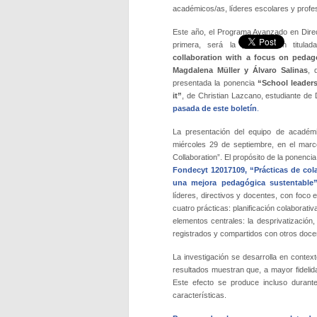
académicos/as, líderes escolares y profes
Este año, el Programa Avanzado en Direc
primera, será la presentación titula
collaboration with a focus on peda
Magdalena Müller y Álvaro Salinas
, 
presentada la ponencia
“School leaders
it”
, de Christian Lazcano, estudiante d
pasada de este boletín
.
La presentación del equipo de académ
miércoles 29 de septiembre, en el marc
Collaboration”. El propósito de la ponenci
Fondecyt 12017109, “Prácticas de col
una mejora pedagógica sustentable
líderes, directivos y docentes, con foco 
cuatro prácticas: planificación colaborativ
elementos centrales: la desprivatización,
registrados y compartidos con otros docent
La investigación se desarrolla en contex
resultados muestran que, a mayor fideli
Este efecto se produce incluso durante
características.