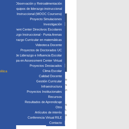
septiembre, en formato virtual.
edagógica: Observación y Retroalimentación
 clave para equipos de liderazgo instruccional
: Liderazgo Instruccional (MOOC Coursera)
Proyecto Simulaciones
Investigación
Assessment Center Directivos Escolares
s de Liderazgo Instruccional - Punta Arenas
Liderazgo Curricular en matemáticas
Videoteca Docente
Proyectos de Doctorados UC
Laboratorio de Liderazgo e Influencia Escolar
Participa en Assessment Center Virtual
Proyectos Destacados
Clima Escolar
lítica
Calidad Docente
orativa
, que consisten en la implementación de
Gestión Curricular
aciones iniciales. A la base del modelo están tres
Infraestructura
es decir, que todos los productos generados sean
Proyectos Institucionales
e la experticia local.
Recursos
Resultados de Aprendizaje
n el norte, centro y sur de Chile. Los primeros
Otro
r calidad en colaboración con foco pedagógico.
Artículos de interés
irtuales) y en establecimientos con distintas
Conferencia Virtual RILE
Contacto