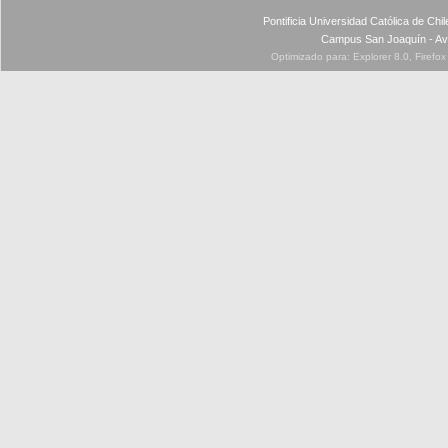
Pontificia Universidad Católica de Ch
Campus San Joaquín - Av
Optimizado para: Explorer 8.0, Firefo