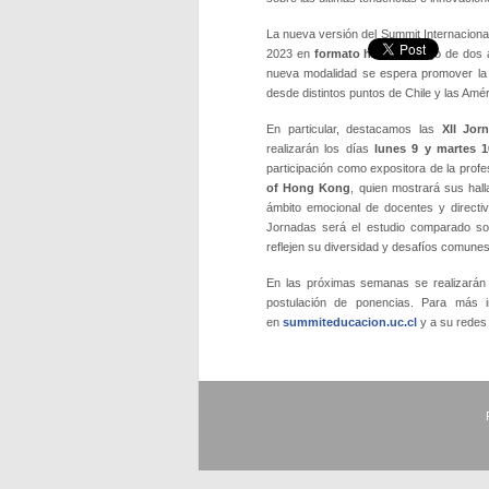
La nueva versión del Summit Internacional
2023 en
formato híbrido
, luego de dos 
nueva modalidad se espera promover la i
desde distintos puntos de Chile y las Amér
En particular, destacamos las
XII Jor
realizarán los días
lunes 9 y martes 
participación como expositora de la prof
of Hong Kong
, quien mostrará sus hall
ámbito emocional de docentes y directiv
Jornadas será el estudio comparado sob
reflejen su diversidad y desafíos comunes
En las próximas semanas se realizarán 
postulación de ponencias. Para más i
en
summiteducacion.uc.cl
y a su rede