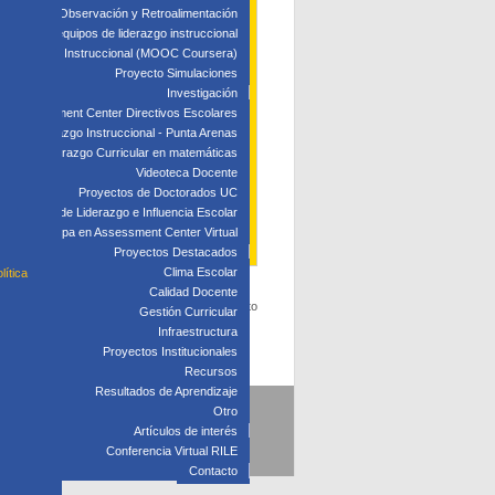
edagógica: Observación y Retroalimentación
 clave para equipos de liderazgo instruccional
: Liderazgo Instruccional (MOOC Coursera)
Proyecto Simulaciones
Investigación
Assessment Center Directivos Escolares
s de Liderazgo Instruccional - Punta Arenas
Liderazgo Curricular en matemáticas
Videoteca Docente
Proyectos de Doctorados UC
Laboratorio de Liderazgo e Influencia Escolar
Participa en Assessment Center Virtual
Proyectos Destacados
Clima Escolar
lítica
Calidad Docente
 acceder desde ya la página web del evento
Gestión Curricular
Infraestructura
Proyectos Institucionales
Recursos
Resultados de Aprendizaje
Otro
5
Artículos de interés
Conferencia Virtual RILE
Contacto