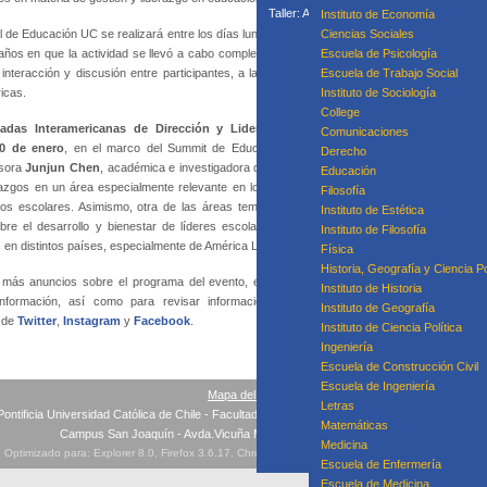
Taller: Acompañamiento Para la Mejora P
Instituto de Economía
Taller: Prácticas
 de Educación UC se realizará entre los días lunes 9 y viernes 13 de enero de
Ciencias Sociales
Curso
años en que la actividad se llevó a cabo completamente a distancia. Con esta
Escuela de Psicología
nteracción y discusión entre participantes, a la vez que permite la conexión
Escuela de Trabajo Social
icas.
Instituto de Sociología
College
nadas Interamericanas de Dirección y Liderazgo Educacional
, que se
Equipo
Comunicaciones
10 de enero
, en el marco del Summit de Educación. Ya está confirmada la
Derecho
esora
Junjun Chen
, académica e investigadora de
The Education University
Educación
azgos en un área especialmente relevante en los últimos años: el estudio del
Filosofía
os escolares. Asimismo, otra de las áreas temáticas relevantes durante las
Instituto de Estética
re el desarrollo y bienestar de líderes escolares, mostrando avances que
Instituto de Filosofía
 en distintos países, especialmente de América Latina.
Física
Historia, Geografía y Ciencia Po
más anuncios sobre el programa del evento, el proceso de inscripción y la
Instituto de Historia
nformación, así como para revisar información sobre ediciones anteriores, puede
Instituto de Geografía
s de
Twitter
,
Instagram
y
Facebook
.
Instituto de Ciencia Política
Ingeniería
Escuela de Construcción Civil
Escuela de Ingeniería
Mapa del sitio
Letras
Pontificia Universidad Católica de Chile - Facultad de Educación - Teléfonos: +56(2) 354 532
Matemáticas
Campus San Joaquín - Avda.Vicuña Mackenna 4860, Macul, Santiago
Medicina
Optimizado para: Explorer 8.0, Firefox 3.6.17, Chrome 10, Safari 4.1, Opera 11.10 ó superiores
Escuela de Enfermería
Escuela de Medicina