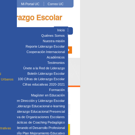
Mi Portal UC
Correo UC
Inicio
Quiénes Somos
Nuestra misión
Reporte Liderazgo Escolar
Cooperación Internacional
Académicos
Testimonios
Únete a la Red de Liderazgo
Boletín Liderazgo Escolar
l
100 Cifras de Liderazgo Escolar
s Urbanos
Cifras educativas 2020-2021
Formación
Magíster en Educación
Diplomado en Dirección y Liderazgo Escolar
plomado en Liderazgo Educacional e-learning
lomado en Liderazgo Educacional Presencial
tión Directiva de Organizaciones Escolares
Taller: Prácticas de Coaching Pedagógico
Taller: Liderando el Desarrollo Profesional
trativas
Taller: Diseño Plan Mejoramiento Educativo