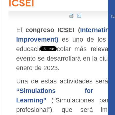
ICSEI
Ta
El
congreso ICSEI (
Internatin
Improvement)
es uno de los enc
educación escolar más relevant
evento se desarrollará en la ciud
enero de 2023.
Una de estas actividades será
e
“Simulations for Pr
Learning”
(“Simulaciones para
profesional”), que será impa