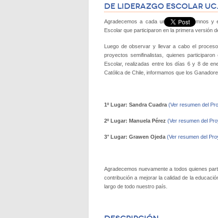
de Liderazgo Escolar UC
Agradecemos a cada uno de los alumnos y e
Escolar que participaron en la primera versión d
Luego de observar y llevar a cabo el proceso 
proyectos semifinalistas, quienes participaro
Escolar, realizadas entre los días 6 y 8 de en
Católica de Chile, informamos que los Ganadore
1º Lugar: Sandra Cuadra
(Ver resumen del Pr
2º Lugar: Manuela Pérez
(Ver resumen del Pro
3° Lugar: Grawen Ojeda
(Ver resumen del Pro
Agradecemos nuevamente a todos quienes partici
contribución a mejorar la calidad de la educac
largo de todo nuestro país.