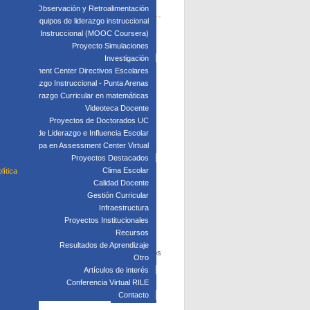
edagógica: Observación y Retroalimentación
 clave para equipos de liderazgo instruccional
: Liderazgo Instruccional (MOOC Coursera)
Proyecto Simulaciones
Investigación
Assessment Center Directivos Escolares
s de Liderazgo Instruccional - Punta Arenas
Liderazgo Curricular en matemáticas
Videoteca Docente
Proyectos de Doctorados UC
Laboratorio de Liderazgo e Influencia Escolar
Participa en Assessment Center Virtual
Proyectos Destacados
Clima Escolar
lítica
Calidad Docente
Gestión Curricular
Infraestructura
Proyectos Institucionales
Recursos
Resultados de Aprendizaje
da uno de sus establecimientos educativos a los
Otro
Artículos de interés
Conferencia Virtual RILE
Contacto