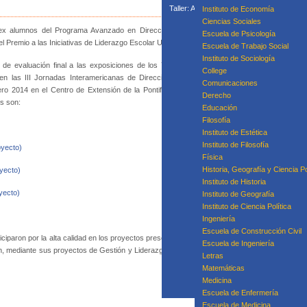
.
Taller: Acompañamiento Para la Mejora P
Instituto de Economía
Taller: Prácticas
Ciencias Sociales
x alumnos del Programa Avanzado en Dirección y Liderazgo
Curso
Escuela de Psicología
el Premio a las Iniciativas de Liderazgo Escolar UC.
Escuela de Trabajo Social
Instituto de Sociología
de evaluación final a las exposiciones de los 7 líderes de los
College
n en las III Jornadas Interamericanas de Dirección y Liderazgo
Equipo
Comunicaciones
ero 2014 en el Centro de Extensión de la Pontificia Universidad
Derecho
s son:
Educación
Filosofía
Instituto de Estética
Instituto de Filosofía
oyecto)
Física
Historia, Geografía y Ciencia Po
yecto)
Instituto de Historia
yecto)
Instituto de Geografía
Instituto de Ciencia Política
Ingeniería
Escuela de Construcción Civil
paron por la alta calidad en los proyectos presentados y por la
Escuela de Ingeniería
ión, mediante sus proyectos de Gestión y Liderazgo escolar, que se han implementado en ca
Letras
Matemáticas
Medicina
Escuela de Enfermería
Escuela de Medicina