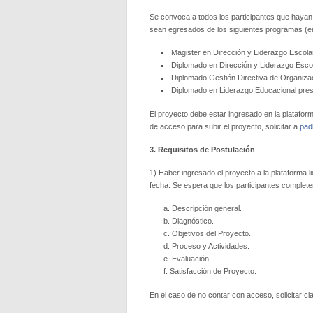
Se convoca a todos los participantes que hayan 
sean egresados de los siguientes programas (e
Magister en Dirección y Liderazgo Escol
Diplomado en Dirección y Liderazgo Escola
Diplomado Gestión Directiva de Organiz
Diplomado en Liderazgo Educacional prese
El proyecto debe estar ingresado en la platafor
de acceso para subir el proyecto, solicitar a
pad
3. Requisitos de Postulación
1) Haber ingresado el proyecto a la plataforma l
fecha. Se espera que los participantes complete
Descripción general.
Diagnóstico.
Objetivos del Proyecto.
Proceso y Actividades.
Evaluación.
Satisfacción de Proyecto.
En el caso de no contar con acceso, solicitar c