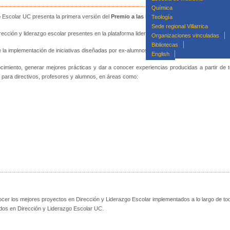
Química
 Escolar UC presenta la primera versión del
Premio a las Iniciativas de Liderazgo Escolar
Teología
Sede regional Villarrica
ección y liderazgo escolar presentes en la plataforma liderazgoescolar.uc.cl.
Organizaciones vinculadas
Bibliotecas
e la implementación de iniciativas diseñadas por ex-alumnos de los distintos programas de 
English
ocimiento, generar mejores prácticas y dar a conocer experiencias producidas a partir de 
s para directivos, profesores y alumnos, en áreas como:
ocer los mejores proyectos en Dirección y Liderazgo Escolar implementados a lo largo de to
ados en Dirección y Liderazgo Escolar UC.