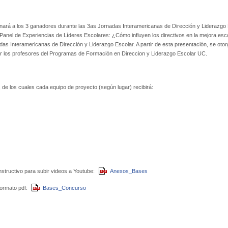
ionará a los 3 ganadores durante las 3as Jornadas Interamericanas de Dirección y Liderazgo
Panel de Experiencias de Líderes Escolares: ¿Cómo influyen los directivos en la mejora esco
adas Interamericanas de Dirección y Liderazgo Escolar. A partir de esta presentación, se oto
 los profesores del Programas de Formación en Direccion y Liderazgo Escolar UC.
), de los cuales cada equipo de proyecto (según lugar) recibirá:
nstructivo para subir videos a Youtube:
Anexos_Bases
formato pdf:
Bases_Concurso