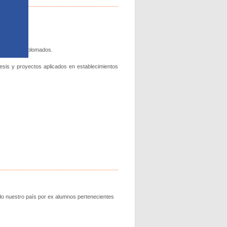
 (PILE).
Magíster y Diplomados.
tesis y proyectos aplicados en establecimientos
do nuestro país por ex alumnos pertenecientes