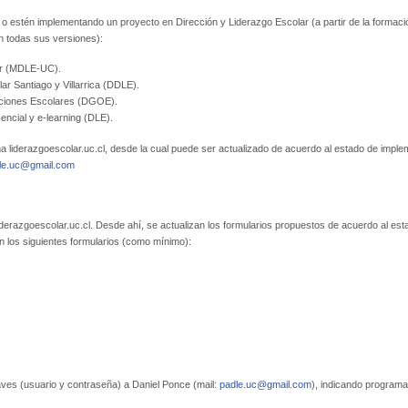
o estén implementando un proyecto en Dirección y Liderazgo Escolar (a partir de la formaci
n todas sus versiones):
ar (MDLE-UC).
r Santiago y Villarrica (DDLE).
aciones Escolares (DGOE).
ncial y e-learning (DLE).
ma liderazgoescolar.uc.cl, desde la cual puede ser actualizado de acuerdo al estado de impl
le.uc@gmail.com
iderazgoescolar.uc.cl. Desde ahí, se actualizan los formularios propuestos de acuerdo al est
n los siguientes formularios (como mínimo):
laves (usuario y contraseña) a Daniel Ponce (mail:
padle.uc@gmail.com
), indicando programa