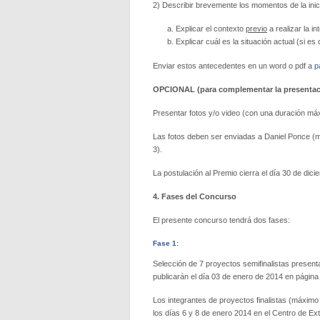
2) Describir brevemente los momentos de la inici
Explicar el contexto
previo
a realizar la in
Explicar cuál es la situación actual (si 
Enviar estos antecedentes en un word o pdf a
p
OPCIONAL
(para complementar la presentac
Presentar fotos y/o video (con una duración máx
Las fotos deben ser enviadas a Daniel Ponce (m
3).
La postulación al Premio cierra el día 30 de dic
4. Fases del Concurso
El presente concurso tendrá dos fases:
Fase 1:
Selección de 7 proyectos semifinalistas presen
publicarán el día 03 de enero de 2014 en página
Los integrantes de proyectos finalistas (máximo 
los días 6 y 8 de enero 2014 en el Centro de Exte