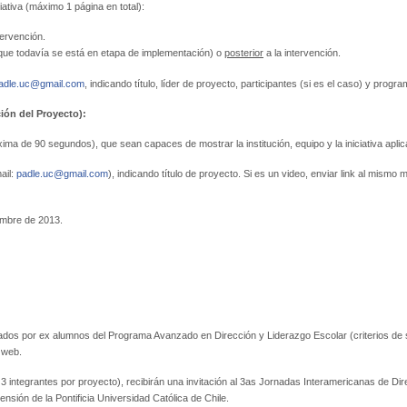
ativa (máximo 1 página en total):
tervención.
es que todavía se está en etapa de implementación) o
posterior
a la intervención.
adle.uc@gmail.com
, indicando título, líder de proyecto, participantes (si es el caso) y pro
ión del Proyecto):
ima de 90 segundos), que sean capaces de mostrar la institución, equipo y la iniciativa apli
ail:
padle.uc@gmail.com
), indicando título de proyecto. Si es un video, enviar link al mismo
iembre de 2013.
tados por ex alumnos del Programa Avanzado en Dirección y Liderazgo Escolar (criterios de 
 web.
3 integrantes por proyecto), recibirán una invitación al 3as Jornadas Interamericanas de Dir
nsión de la Pontificia Universidad Católica de Chile.