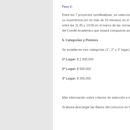
Fase 2:
Entre los 7 proyectos semifinalistas, se selecc
su experiencia (en no más de 15 minutos) en el 
entre las 11:45 y 13:00 en el marco de las Jorn
del Comité Académico que estará compuesto por
5. Categorías y Premios
Se establecen tres categorías (1°, 2° y 3° lugar
1º Lugar:
$ 1.000.000
2º Lugar:
$ 500.000
3° Lugar:
$ 300.000
Más información sobre criterios de selección e i
Si desea descargar las Bases del concurso en 