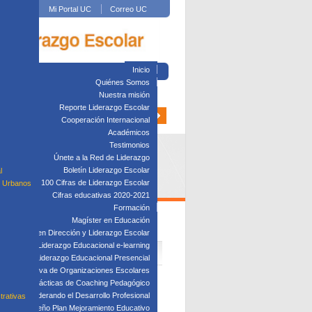
Mi Portal UC
Correo UC
Inicio
Quiénes Somos
Nuestra misión
Reporte Liderazgo Escolar
Cooperación Internacional
Académicos
Testimonios
Únete a la Red de Liderazgo
Boletín Liderazgo Escolar
l
100 Cifras de Liderazgo Escolar
s Urbanos
Cifras educativas 2020-2021
Formación
Magíster en Educación
Diplomado en Dirección y Liderazgo Escolar
plomado en Liderazgo Educacional e-learning
lomado en Liderazgo Educacional Presencial
tión Directiva de Organizaciones Escolares
Taller: Prácticas de Coaching Pedagógico
Taller: Liderando el Desarrollo Profesional
trativas
Taller: Diseño Plan Mejoramiento Educativo