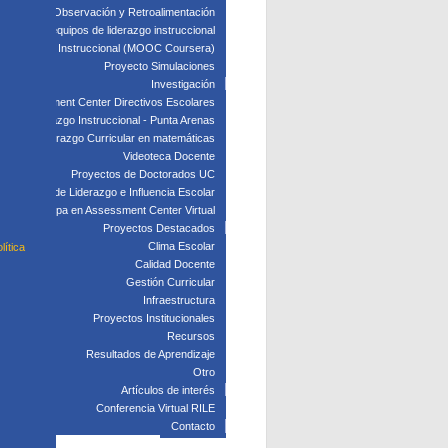
edagógica: Observación y Retroalimentación
 clave para equipos de liderazgo instruccional
: Liderazgo Instruccional (MOOC Coursera)
Proyecto Simulaciones
Investigación
Assessment Center Directivos Escolares
s de Liderazgo Instruccional - Punta Arenas
Liderazgo Curricular en matemáticas
Videoteca Docente
Proyectos de Doctorados UC
Laboratorio de Liderazgo e Influencia Escolar
Participa en Assessment Center Virtual
Proyectos Destacados
Clima Escolar
lítica
Calidad Docente
Gestión Curricular
Infraestructura
Proyectos Institucionales
Recursos
Resultados de Aprendizaje
Otro
Artículos de interés
Conferencia Virtual RILE
Contacto