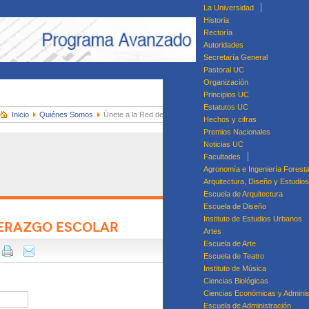
La Universidad
Historia
Rectoría
Autoridades
Secretaría General
Pastoral UC
Organización
Principios UC
Estatutos UC
Inicio
Quiénes Somos
Únete a la Red de Liderazgo
Hechos y cifras
Premios Nacionales
Noticias UC
Facultades
Agronomía e Ingeniería Foresta
Arquitectura, Diseño y Estudio
Escuela de Arquitectura
Escuela de Diseño
Instituto de Estudios Urbanos
DERAZGO ESCOLAR
Artes
Di
Escuela de Arte
Dip
Escuela de Teatro
Diplomado en Ges
Instituto de Música
Ciencias Biológicas
Ciencias Económicas y Adminis
Escuela de Administración