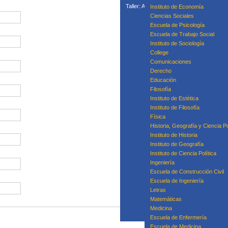
Taller: Acompañamiento Para la Mejora P
Instituto de Economía
Taller: Prácticas
Ciencias Sociales
Curso
Escuela de Psicología
Escuela de Trabajo Social
Instituto de Sociología
College
Equipo
Comunicaciones
Derecho
Educación
Filosofía
Instituto de Estética
Instituto de Filosofía
Física
Historia, Geografía y Ciencia Po
Instituto de Historia
Instituto de Geografía
Instituto de Ciencia Política
Ingeniería
Escuela de Construcción Civil
Escuela de Ingeniería
Letras
Matemáticas
Medicina
Escuela de Enfermería
Escuela de Medicina