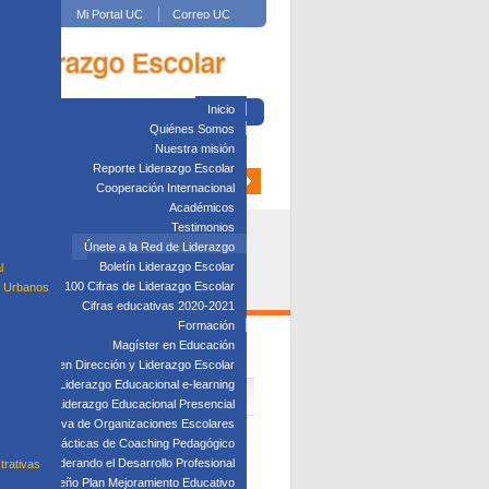
Mi Portal UC
Correo UC
Inicio
Quiénes Somos
Nuestra misión
Reporte Liderazgo Escolar
Cooperación Internacional
Académicos
Testimonios
Únete a la Red de Liderazgo
Boletín Liderazgo Escolar
l
100 Cifras de Liderazgo Escolar
s Urbanos
Cifras educativas 2020-2021
Formación
Magíster en Educación
Diplomado en Dirección y Liderazgo Escolar
plomado en Liderazgo Educacional e-learning
lomado en Liderazgo Educacional Presencial
tión Directiva de Organizaciones Escolares
Taller: Prácticas de Coaching Pedagógico
Taller: Liderando el Desarrollo Profesional
trativas
Taller: Diseño Plan Mejoramiento Educativo