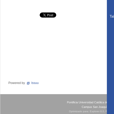
Ta
Powered by
Issuu
Pontificia Universidad Católica de Ch
Campus San Joaquín - Av
Optimizado para: Explorer 8.0, Firefo