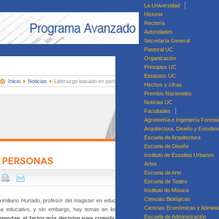
La Universidad
Historia
Rectoría
Autoridades
Secretaría General
Pastoral UC
Organización
Principios UC
Estatutos UC
Inicio
Noticias
Liderazgo basado en personas
Hechos y cifras
Premios Nacionales
Noticias UC
Facultades
Agronomía e Ingeniería Foresta
Arquitectura, Diseño y Estudio
Escuela de Arquitectura
Escuela de Diseño
Instituto de Estudios Urbanos
 PERSONAS
Artes
Di
Escuela de Arte
Dip
Escuela de Teatro
Diplomado en Ges
Instituto de Música
Ciencias Biológicas
aximiliano Hurtado, profesor del magister en educación mención dirección y liderazgo edu
Ciencias Económicas y Adminis
ema edu­cativo, y sin embargo, hay temas en los que parecen todos estar media­nament
Escuela de Administración
endan, el factor más decisivo para cumplir ese ob­jetivo es el profesor, y que existe