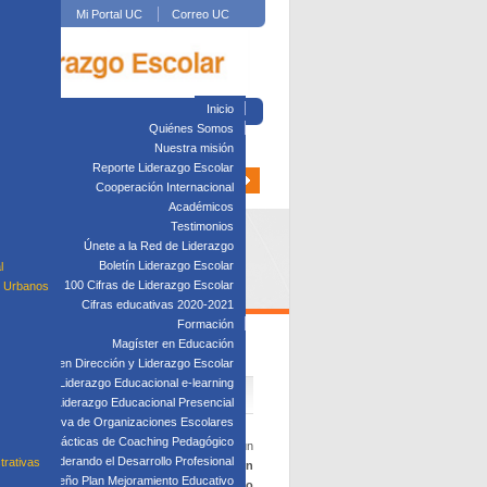
Mi Portal UC
Correo UC
Inicio
Quiénes Somos
Nuestra misión
Reporte Liderazgo Escolar
Cooperación Internacional
Académicos
Testimonios
Únete a la Red de Liderazgo
Boletín Liderazgo Escolar
l
100 Cifras de Liderazgo Escolar
s Urbanos
Cifras educativas 2020-2021
Formación
Magíster en Educación
Diplomado en Dirección y Liderazgo Escolar
plomado en Liderazgo Educacional e-learning
lomado en Liderazgo Educacional Presencial
tión Directiva de Organizaciones Escolares
Taller: Prácticas de Coaching Pedagógico
cacional UC, señala que estamos en medio de un
Taller: Liderando el Desarrollo Profesional
trativas
e de acuerdo:
el objetivo de una institución
Taller: Diseño Plan Mejoramiento Educativo
 un efecto de la gestión del estableci­miento