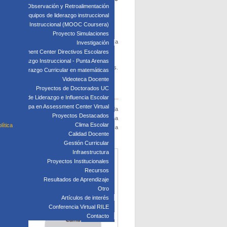
edagógica: Observación y Retroalimentación
 clave para equipos de liderazgo instruccional
: Liderazgo Instruccional (MOOC Coursera)
s establecimientos educacionales.
Proyecto Simulaciones
 la cabeza de una institución. Pero volviendo a
Investigación
Assessment Center Directivos Escolares
s de Liderazgo Instruccional - Punta Arenas
ta­mente necesario que se movilicen las personas.
Liderazgo Curricular en matemáticas
las personas.
Videoteca Docente
Proyectos de Doctorados UC
Laboratorio de Liderazgo e Influencia Escolar
Participa en Assessment Center Virtual
mente a “la zanahoria y el garro­te”. La segunda
Proyectos Destacados
tividad va a de­pender del contexto y de la tarea
Clima Escolar
lítica
uo cuando trabaja a cambio de una recom­pensa
Calidad Docente
Gestión Curricular
Infraestructura
Proyectos Institucionales
Recursos
Resultados de Aprendizaje
Otro
Artículos de interés
Conferencia Virtual RILE
Contacto