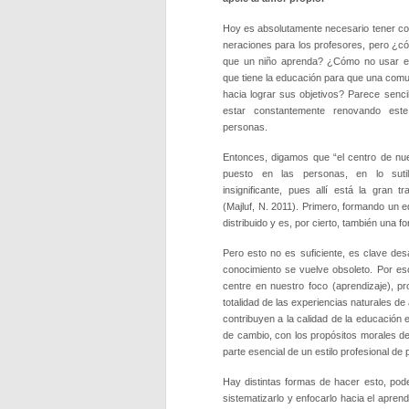
Hoy es absolutamente necesario tener co
neraciones para los profesores, pero ¿c
que un niño aprenda? ¿Cómo no usar es
que tiene la educación para que una com
ha­cia lograr sus objetivos? Parece sencil
es­tar constantemente renovando est
personas.
Entonces, digamos que “el cen­tro de nu
puesto en las personas, en lo suti
insignifican­te, pues allí está la gran t
(Majluf, N. 2011). Primero, formando un e
distribuido y es, por cierto, también una 
Pero esto no es suficiente, es cla­ve de
conocimiento se vuelve ob­soleto. Por es
centre en nuestro foco (aprendizaje), pr
totalidad de las experien­cias naturales de
contribuyen a la cali­dad de la educación
de cambio, con los propósitos morales de l
parte esencial de un estilo profesional de
Hay distintas formas de hacer esto, pode
sistematizarlo y en­focarlo hacia el apre