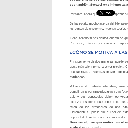
que también afecta el ren­dimiento ac
Por tanto, ahora que vamos a em­pezar a 
Se ha escrito mucho acerca del liderazgo;
los puntos de encuentro, muchas teorías 
Tiene sentido si nos damos cuen­ta de que 
Para esto, entonces, debemos ser capaces d
¿Cómo se motiva a la
Principalmente de dos maneras, puede ser 
apela más a lo interno, al amor propio. ¿C
que se realiza. Mientras mayor sofisti
extrínseca.
Volviendo al contexto educati­vo, tene
cumplir un programa educativo cuyo foco 
zaje y sus estrategias deben convo­ca
alcanzar los logros que esperan de sus 
tarea de los profesores de una alta s
Claramente sí, por lo que el líder del est
capacidad de motivar a sus colaboradores
Dese ser alguien que motive con el ej
apele al amor propio.