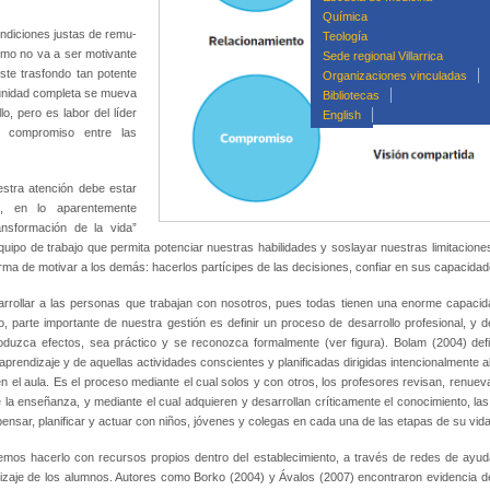
Química
ndiciones justas de remu­
Teología
ómo no va a ser motivante
Sede regional Villarrica
te trasfondo tan potente
Organizaciones vinculadas
unidad completa se mueva
Bibliotecas
lo, pero es labor del líder
English
e compromiso entre las
estra atención debe estar
l, en lo aparentemente
ransfor­mación de la vida”
qui­po de trabajo que permita poten­ciar nuestras habilidades y sosla­yar nuestras limitacion
forma de motivar a los demás: hacerlos partícipes de las decisiones, confiar en sus capacida
sarrollar a las personas que trabajan con nosotros, pues todas tienen una enorme capacid
o, parte importante de nuestra gestión es definir un pro­ceso de desarrollo profesional,
oduzca efectos, sea práctico y se reco­nozca formalmente (ver figu­ra). Bolam (2004) defi
 aprendizaje y de aquellas actividades conscientes y planificadas dirigidas intencionalmente a
 en el aula. Es el proceso mediante el cual solos y con otros, los profesores revisan, ren
a enseñanza, y mediante el cual ad­quieren y desarrollan críticamen­te el conocimiento, las 
 pensar, planificar y actuar con niños, jóvenes y colegas en cada una de las etapas de su vid
mos hacerlo con recur­sos propios dentro del estableci­miento, a través de redes de ayu­da
ndizaje de los alumnos. Autores como Borko (2004) y Ávalos (2007) encontraron evidencia de