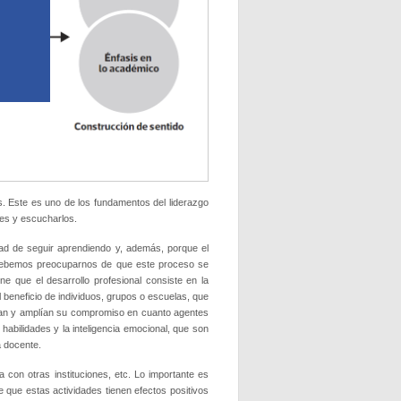
es. Este es uno de los fundamentos del liderazgo
des y escucharlos.
ad de seguir aprendiendo y, además, por­que el
 y debemos preocuparnos de que este proceso se
ne que el desarrollo profesional consiste en la
l beneficio de individuos, grupos o escue­las, que
uevan y amplían su compro­miso en cuanto agentes
habilida­des y la inteligencia emocional, que son
a docente.
 con otras instituciones, etc. Lo importante es
 que estas activi­dades tienen efectos positivos