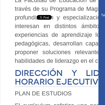
La Facultad de Educación de la P
través de su Programa de Magíst
Ta
profundización y especializació
interesan en distintos ámbito
experiencias de aprendizaje los
pedagógicas, desarrollan capac
proponer soluciones relevante
habilidades de liderazgo en el ca
Dirección y Lid
Horario Ejecutiv
PLAN DE ESTUDIOS