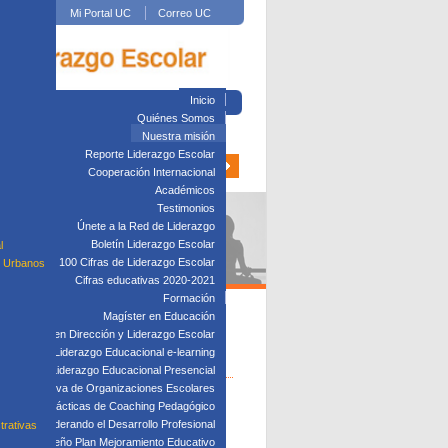
Mi Portal UC
Correo UC
Inicio
Quiénes Somos
Nuestra misión
Reporte Liderazgo Escolar
Cooperación Internacional
Académicos
Testimonios
Únete a la Red de Liderazgo
Boletín Liderazgo Escolar
l
100 Cifras de Liderazgo Escolar
s Urbanos
Cifras educativas 2020-2021
Formación
Magíster en Educación
Diplomado en Dirección y Liderazgo Escolar
plomado en Liderazgo Educacional e-learning
lomado en Liderazgo Educacional Presencial
tión Directiva de Organizaciones Escolares
r, para que ellos mismos puedan monitorear
Taller: Prácticas de Coaching Pedagógico
y proyectos aplicados en sus establecimientos
Taller: Liderando el Desarrollo Profesional
trativas
Taller: Diseño Plan Mejoramiento Educativo