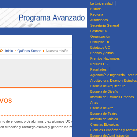
La Universidad
Historia
Rectoría
Autoridades
Secretaría General
Pastoral UC
Organización
Principios UC
Estatutos UC
Inicio
Quiénes Somos
Nuestra misión
Hechos y cifras
Premios Nacionales
Noticias UC
Facultades
Agronomía e Ingeniería Foresta
Arquitectura, Diseño y Estudio
Escuela de Arquitectura
Escuela de Diseño
Instituto de Estudios Urbanos
IVOS
Artes
Di
Escuela de Arte
Dip
Escuela de Teatro
Diplomado en Ges
Instituto de Música
 punto de encuentro de alumnos y ex alumnos UC del Programa Avanzado de Liderazgo Escola
Ciencias Biológicas
n dirección y liderazgo escolar y generen las mejores prácticas que resultan de sus tesis 
Ciencias Económicas y Adminis
Escuela de Administración