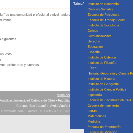
Taller: Acompañamiento Para la Mejora P
Instituto de Economía
Taller: Prácticas
Ciencias Sociales
Curso
ar” de una comunidad profesional a nivel nacional e internacional que fomente el desarrollo 
Escuela de Psicología
 alumnos.
Escuela de Trabajo Social
Instituto de Sociología
College
Equipo
Comunicaciones
s siguientes:
Derecho
Educación
Filosofía
ropuesto.
Instituto de Estética
s.
Instituto de Filosofía
tivos, profesores y alumnos.
Física
Historia, Geografía y Ciencia Po
Instituto de Historia
Instituto de Geografía
Instituto de Ciencia Política
Ingeniería
Mapa del sitio
Escuela de Construcción Civil
Pontificia Universidad Católica de Chile - Facultad de Educación - Teléfonos: +56(2) 354 532
Escuela de Ingeniería
Campus San Joaquín - Avda.Vicuña Mackenna 4860, Macul, Santiago
Letras
Optimizado para: Explorer 8.0, Firefox 3.6.17, Chrome 10, Safari 4.1, Opera 11.10 ó superiores
Matemáticas
Medicina
Escuela de Enfermería
Escuela de Medicina