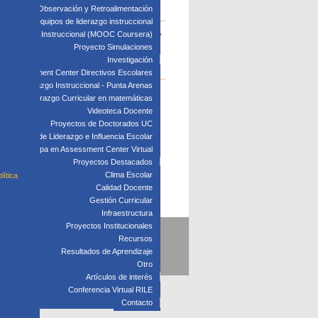
edagógica: Observación y Retroalimentación
 clave para equipos de liderazgo instruccional
: Liderazgo Instruccional (MOOC Coursera)
e innovación de buenas prácticas en dirección y
Proyecto Simulaciones
Investigación
Assessment Center Directivos Escolares
s de Liderazgo Instruccional - Punta Arenas
Liderazgo Curricular en matemáticas
Videoteca Docente
Proyectos de Doctorados UC
Laboratorio de Liderazgo e Influencia Escolar
Participa en Assessment Center Virtual
Proyectos Destacados
Clima Escolar
lítica
Calidad Docente
Gestión Curricular
Infraestructura
Proyectos Institucionales
Recursos
5
Resultados de Aprendizaje
Otro
Artículos de interés
Conferencia Virtual RILE
Contacto