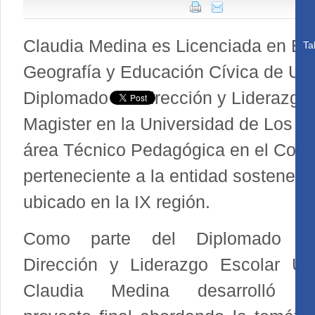
Claudia Medina es Licenciada en Edu
Ta
Geografía y Educación Cívica de Univ
Diplomado en Dirección y Liderazgo 
Magister en la Universidad de Los 
área Técnico Pedagógica en el Comp
perteneciente a la entidad sostenedo
ubicado en la IX región.
Como parte del Diplomado e
Dirección y Liderazgo Escolar UC
Claudia Medina desarrolló s