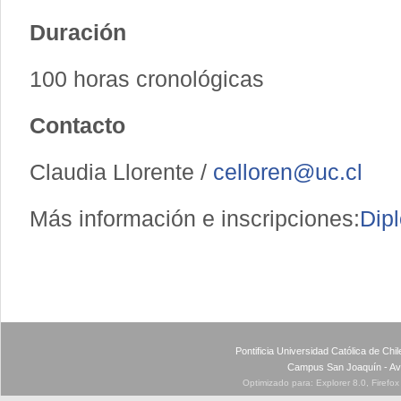
Duración
100 horas cronológicas
Contacto
Claudia Llorente /
celloren@uc.cl
Más información e inscripciones:
Dip
Pontificia Universidad Católica de Ch
Campus San Joaquín - Av
Optimizado para: Explorer 8.0, Firefo