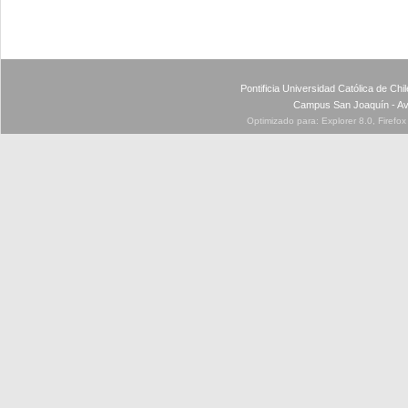
Pontificia Universidad Católica de Ch
Campus San Joaquín - Av
Optimizado para: Explorer 8.0, Firefo