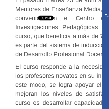
El pasado martes 25 de abril se 
Mentores de Enseñanza Media, re
Ta
convenio con el Centro de 
Investigaciones Pedagógicas (C
curso, que beneficia a más de 70 
es parte del sistema de inducció
de Desarrollo Profesional Docente
El curso responde a la necesid
los profesores novatos en su inse
este modo, se logra apoyar el tr
mejoran los niveles de satisfacc
curso es desarrollar capacidade