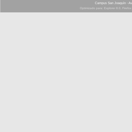
Campus San Joaquín - Av
Optimizado para: Explorer 8.0, Firefo