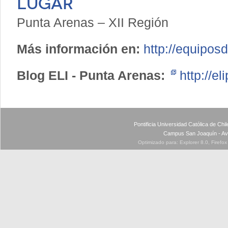
Lugar
Punta Arenas – XII Región
Más información en:
http://equiposd
Blog ELI - Punta Arenas:
http://e
Pontificia Universidad Católica de Ch
Campus San Joaquín - Av
Optimizado para: Explorer 8.0, Firefo