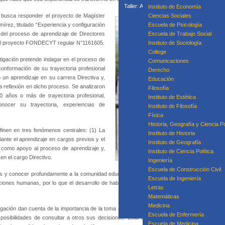
Taller: Acompañamiento Para la Mejora P
Instituto de Economía
Taller: Prácticas
 busca responder el proyecto de Magíster
Ciencias Sociales
Curso
írez, titulado “Experiencia y configuración
Escuela de Psicología
 del proceso de aprendizaje de Directores
Escuela de Trabajo Social
 del proyecto FONDECYT regular N°1161605.
Instituto de Sociología
College
stigación pretende indagar en el proceso de
Equipo
Comunicaciones
conformación de su trayectoria profesional
Derecho
 un aprendizaje en su carrera Directiva y,
Educación
la reflexión en dicho proceso. Se analizaron
Filosofía
0 años o más de trayectoria profesional,
Instituto de Estética
nocer su trayectoria, experiencias de
Instituto de Filosofía
Física
Historia, Geografía y Ciencia Po
finen en tres fenómenos centrales: (1) La
Instituto de Historia
iante el aprendizaje en cargos previos y el
Instituto de Geografía
n como apoyo al proceso de aprendizaje y,
Instituto de Ciencia Política
s en el cargo Directivo.
Ingeniería
Escuela de Construcción Civil
es y conocer profundamente a la comunidad educativa como práctica fundamental para un 
Escuela de Ingeniería
aciones humanas, por lo que el desarrollo de habilidades de liderazgo relacionadas con la 
Letras
Matemáticas
Medicina
tigación dan cuenta de la importancia de la toma decisiones dentro de la labor Directiva. En
Escuela de Enfermería
posibilidades de consultar a otros sus decisiones. Esta situación, que a veces puede ser
Escuela de Medicina