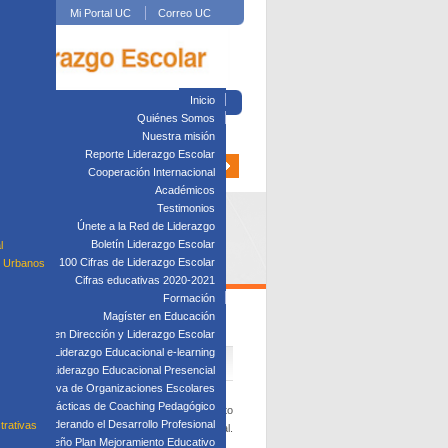
Mi Portal UC
Correo UC
Inicio
Quiénes Somos
Nuestra misión
Reporte Liderazgo Escolar
Cooperación Internacional
Académicos
Testimonios
Únete a la Red de Liderazgo
Boletín Liderazgo Escolar
l
100 Cifras de Liderazgo Escolar
s Urbanos
Cifras educativas 2020-2021
Formación
Magíster en Educación
ARES
Diplomado en Dirección y Liderazgo Escolar
plomado en Liderazgo Educacional e-learning
lomado en Liderazgo Educacional Presencial
tión Directiva de Organizaciones Escolares
Taller: Prácticas de Coaching Pedagógico
ción e inducción para Directores como requisito
Taller: Liderando el Desarrollo Profesional
trativas
ividos a lo largo de su trayectoria profesional.
Taller: Diseño Plan Mejoramiento Educativo
su desempeño actual y futuro?.