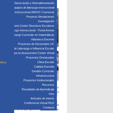
edagógica: Observación y Retroalimentación
 clave para equipos de liderazgo instruccional
: Liderazgo Instruccional (MOOC Coursera)
Proyecto Simulaciones
Investigación
Assessment Center Directivos Escolares
s de Liderazgo Instruccional - Punta Arenas
Liderazgo Curricular en matemáticas
Videoteca Docente
Proyectos de Doctorados UC
Laboratorio de Liderazgo e Influencia Escolar
Participa en Assessment Center Virtual
Proyectos Destacados
Clima Escolar
lítica
Calidad Docente
Gestión Curricular
Infraestructura
Proyectos Institucionales
Recursos
buen desempeño como Director. Ellos entienden
Resultados de Aprendizaje
atención, escucha activa, observación y empatía
Otro
Artículos de interés
Conferencia Virtual RILE
 este sentido, los Directores manifiestan que una
Contacto
 muy crítica, es la que genera la necesidad de