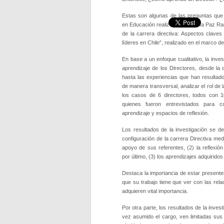
Estas son algunas de las preguntas que
en Educación realizado por María Paz Ram
de la carrera directiva: Aspectos claves
líderes en Chile”, realizado en el marco
En base a un enfoque cualitativo, la inve
aprendizaje de los Directores, desde la 
hasta las experiencias que han resultado
de manera transversal, analizar el rol de 
los casos de 6 directores, todos con 1
quienes fueron entrevistados para co
aprendizaje y espacios de reflexión.
Los resultados de la investigación se de
configuración de la carrera Directiva med
apoyo de sus referentes, (2) la reflexió
por último, (3) los aprendizajes adquirido
Destaca la importancia de estar present
que su trabajo tiene que ver con las rel
adquieren vital importancia.
Por otra parte, los resultados de la inves
vez asumido el cargo, ven limitadas sus 