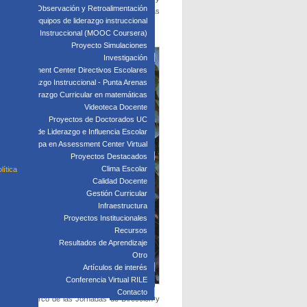
edagógica: Observación y Retroalimentación
chas habilidades y, más difícil aún, con pocas
 clave para equipos de liderazgo instruccional
: Liderazgo Instruccional (MOOC Coursera)
Proyecto Simulaciones
Investigación
Assessment Center Directivos Escolares
s de Liderazgo Instruccional - Punta Arenas
Liderazgo Curricular en matemáticas
Videoteca Docente
Proyectos de Doctorados UC
Laboratorio de Liderazgo e Influencia Escolar
Participa en Assessment Center Virtual
Proyectos Destacados
Clima Escolar
lítica
Calidad Docente
Gestión Curricular
Infraestructura
Proyectos Institucionales
Recursos
Resultados de Aprendizaje
Otro
Artículos de interés
Conferencia Virtual RILE
Contacto
lló en el marco de las Jornadas de Dirección y