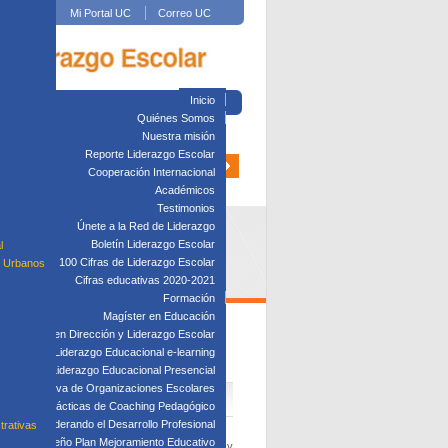
Mi Portal UC
Correo UC
Inicio
Quiénes Somos
Nuestra misión
Reporte Liderazgo Escolar
Cooperación Internacional
Académicos
Testimonios
Únete a la Red de Liderazgo
Boletín Liderazgo Escolar
l
100 Cifras de Liderazgo Escolar
s Urbanos
Cifras educativas 2020-2021
Formación
Magíster en Educación
Diplomado en Dirección y Liderazgo Escolar
ESIONAL DE LÍDERES
plomado en Liderazgo Educacional e-learning
lomado en Liderazgo Educacional Presencial
tión Directiva de Organizaciones Escolares
Taller: Prácticas de Coaching Pedagógico
Taller: Liderando el Desarrollo Profesional
trativas
Taller: Diseño Plan Mejoramiento Educativo
s en evidencia para asegurar su pertinencia y