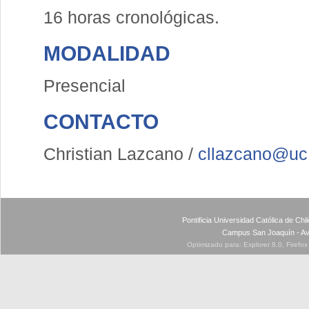
16 horas cronológicas.
MODALIDAD
Presencial
CONTACTO
Christian Lazcano /
cllazcano@uc.
Pontificia Universidad Católica de Ch
Campus San Joaquín - Av
Optimizado para: Explorer 8.0, Firefo