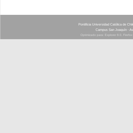
Pontificia Universidad Católica de Ch
Campus San Joaquín - Av
Optimizado para: Explorer 8.0, Firefo