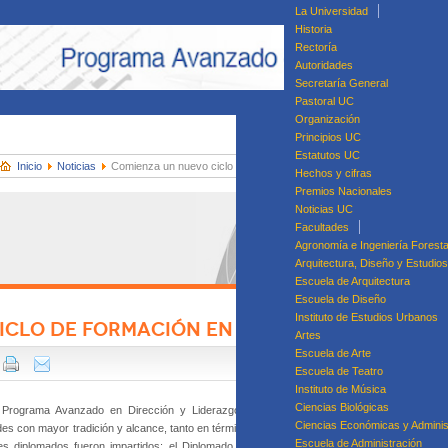
La Universidad
Historia
Rectoría
Autoridades
Secretaría General
Pastoral UC
Organización
Principios UC
Estatutos UC
Inicio
Noticias
Comienza un nuevo ciclo de formación en Liderazgo
Hechos y cifras
Premios Nacionales
Noticias UC
Facultades
Agronomía e Ingeniería Foresta
Arquitectura, Diseño y Estudio
Escuela de Arquitectura
Escuela de Diseño
Instituto de Estudios Urbanos
ICLO DE FORMACIÓN EN LIDERAZGO
Artes
Di
Escuela de Arte
Dip
Escuela de Teatro
Diplomado en Ges
Instituto de Música
Ciencias Biológicas
l Programa Avanzado en Dirección y Liderazgo Escolar de la UC, los
Ciencias Económicas y Adminis
es con mayor tradición y alcance, tanto en términos geográficos como de
Escuela de Administración
es diplomados fueron impartidos: el Diplomado en Gestión Directiva de