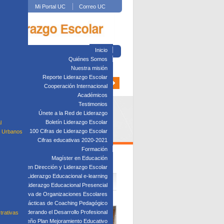
Mi Portal UC
Correo UC
Inicio
Quiénes Somos
Nuestra misión
Reporte Liderazgo Escolar
Cooperación Internacional
Académicos
Testimonios
Únete a la Red de Liderazgo
Boletín Liderazgo Escolar
l
100 Cifras de Liderazgo Escolar
s Urbanos
Cifras educativas 2020-2021
Formación
Magíster en Educación
Diplomado en Dirección y Liderazgo Escolar
plomado en Liderazgo Educacional e-learning
lomado en Liderazgo Educacional Presencial
tión Directiva de Organizaciones Escolares
Taller: Prácticas de Coaching Pedagógico
Taller: Liderando el Desarrollo Profesional
trativas
Taller: Diseño Plan Mejoramiento Educativo