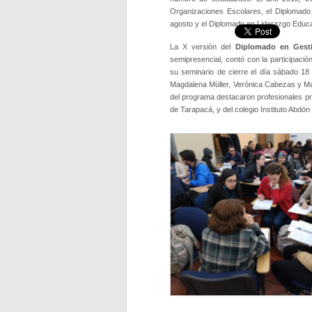
Organizaciones Escolares, el Diplomado
agosto y el Diplomado en Liderazgo Educa
La X versión del
Diplomado en Gesti
semipresencial, contó con la participaci
su seminario de cierre el día sábado 18
Magdalena Müller, Verónica Cabezas y Max
del programa destacaron profesionales pr
de Tarapacá, y del colegio Instituto Abdón