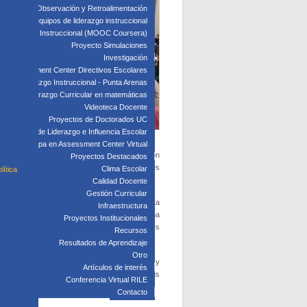
edagógica: Observación y Retroalimentación
 clave para equipos de liderazgo instruccional
: Liderazgo Instruccional (MOOC Coursera)
Proyecto Simulaciones
Investigación
Assessment Center Directivos Escolares
s de Liderazgo Instruccional - Punta Arenas
Liderazgo Curricular en matemáticas
Videoteca Docente
Proyectos de Doctorados UC
Laboratorio de Liderazgo e Influencia Escolar
Participa en Assessment Center Virtual
zgo Educacional (horario ejecutivo) finalizó con
Proyectos Destacados
al de este diplomado es su modalidad, con clases
Clima Escolar
lítica
Calidad Docente
Gestión Curricular
g
, comenzado el día 2 de agosto, cuenta en esta
Infraestructura
ación totalmente a distancia en la plataforma
Proyectos Institucionales
de discusión. Se espera que los participantes
Recursos
Resultados de Aprendizaje
Otro
ntrales del Programa Avanzado en Dirección y
Artículos de interés
ucativos que sean capaces de influir en sus
Conferencia Virtual RILE
a el núcleo enseñanza-aprendizaje.
Contacto