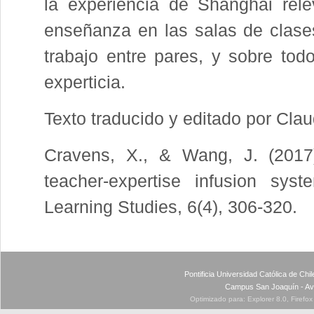
la experiencia de Shanghai rel
enseñanza en las salas de clases
trabajo entre pares, y sobre tod
experticia.
Texto traducido y editado por Cla
Cravens, X., & Wang, J. (2017)
teacher-expertise infusion sys
Learning Studies, 6(4), 306-320.
Pontificia Universidad Católica de Ch
Campus San Joaquín - Av
Optimizado para: Explorer 8.0, Firefo