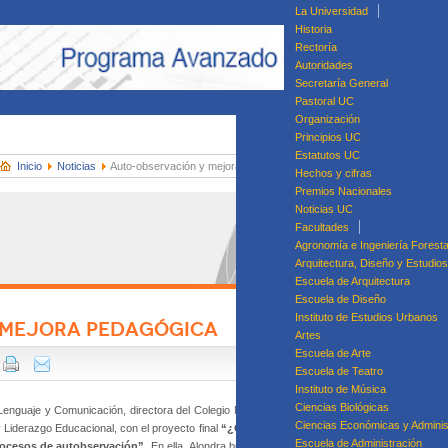
La Universidad
Historia
Rectoría
Autoridades
Secretaría General
Pastoral UC
Organización
Principios UC
Estatutos UC
Inicio
Noticias
Auto-observación y mejora pedagógica
Hechos y cifras
Premios Nacionales
Noticias UC
Facultades
Agronomía e Ingeniería Foresta
Arquitectura, Diseño y Estudio
Escuela de Arquitectura
Escuela de Diseño
Instituto de Estudios Urbanos
 MEJORA PEDAGÓGICA
Artes
Di
Escuela de Arte
Dip
Escuela de Teatro
Diplomado en Ges
Instituto de Música
Ciencias Biológicas
Lenguaje y Comunicación, directora del Colegio Nuestra Señora de Lourdes (Osorno) y re
Ciencias Económicas y Adminis
Liderazgo Educacional, con el proyecto final
“¿Qué observa el observador al observar? 
Escuela de Administración
ocesos de autobservación”
. En ella, Alondra buscó caracterizar procesos de auto-observa