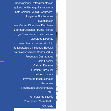
edagógica: Observación y Retroalimentación
 clave para equipos de liderazgo instruccional
: Liderazgo Instruccional (MOOC Coursera)
Proyecto Simulaciones
Investigación
Assessment Center Directivos Escolares
s de Liderazgo Instruccional - Punta Arenas
Liderazgo Curricular en matemáticas
Videoteca Docente
Proyectos de Doctorados UC
Laboratorio de Liderazgo e Influencia Escolar
Participa en Assessment Center Virtual
Proyectos Destacados
Clima Escolar
lítica
Calidad Docente
Gestión Curricular
Infraestructura
Proyectos Institucionales
Recursos
res) en lo que hacen concretamente en las salas
Resultados de Aprendizaje
stionan y que tienen que ver con su desarrollo
Otro
ial de aplicación es que los equipos directivos
Artículos de interés
 permite tomar decisiones de mejora informada.
Conferencia Virtual RILE
 no son conscientes de las mismas.
Contacto