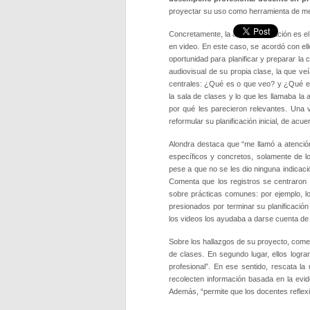
proyectar su uso como herramienta de mej
Concretamente, la auto-observación es e
en video. En este caso, se acordó con ell
oportunidad para planificar y preparar la 
audiovisual de su propia clase, la que v
centrales: ¿Qué es o que veo? y ¿Qué es 
la sala de clases y lo que les llamaba la 
por qué les parecieron relevantes. Una 
reformular su planificación inicial, de acu
Alondra destaca que “me llamó a atenció
específicos y concretos, solamente de lo
pese a que no se les dio ninguna indicació
Comenta que los registros se centraron 
sobre prácticas comunes: por ejemplo, 
presionados por terminar su planificación 
los videos los ayudaba a darse cuenta de
Sobre los hallazgos de su proyecto, comen
de clases. En segundo lugar, ellos logr
profesional”. En ese sentido, rescata la
recolecten información basada en la evid
Además, “permite que los docentes reflexi