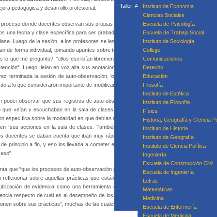
Taller: Acompañamiento Para la Mejora P
Instituto de Economía
ora pedagógica y desarrollo profesional.
Taller: Prácticas
Ciencias Sociales
Curso
l proceso donde docentes observan sus propias clases, registradas
Escuela de Psicología
os una fecha y clase específica para ser grabados, lo que les dio la
Escuela de Trabajo Social
clase. Luego de la sesión, a los profesores se les entregó el registro
Instituto de Sociología
eían de forma individual, tomando apuntes sobre todos los elementos
College
Equipo
lo que me pregunto?: “ellos escribían libremente lo que venían en
Comunicaciones
atención”. Luego, leían en voz alta sus anotaciones, describiendo el
Derecho
vez terminada la sesión de auto-observación, los docentes debían
Educación
erdo a lo que consideraron importante de modificar.
Filosofía
Instituto de Estética
n poder observar que sus registros de auto-observación eran muy
Instituto de Filosofía
 que veían y escuchaban en la sala de clases, sin hacer juicios”,
Física
n específica sobre la modalidad en que debían afrontar el ejercicio.
Historia, Geografía y Ciencia Po
en “sus acciones en la sala de clases. También logran reflexionar
Instituto de Historia
los docentes se daban cuenta que iban muy rápido porque estaban
Instituto de Geografía
de principio a fin, y eso los llevaba a cometer errores. El verse en
Instituto de Ciencia Política
 eso”.
Ingeniería
Escuela de Construcción Civil
ta que “que los procesos de auto-observación permiten focalizar el trabajo (de los profeso
Escuela de Ingeniería
an reflexionar sobre aquellas prácticas que están más naturalizadas, que pocas veces cue
Letras
 utilización de evidencia como una herramienta que facilita procesos de mejora: “el potenc
Matemáticas
encia respecto de cuál es el desempeño de los docentes en la sala de clases”, lo que les
Medicina
onen sobre sus prácticas”, muchas de las cuales son parte de su rutina habitual, y por ello
Escuela de Enfermería
Escuela de Medicina