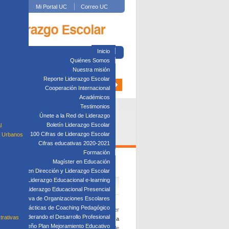
Mi Portal UC
Correo UC
Inicio
Quiénes Somos
Nuestra misión
Reporte Liderazgo Escolar
Cooperación Internacional
Académicos
Testimonios
Únete a la Red de Liderazgo
Boletín Liderazgo Escolar
l
100 Cifras de Liderazgo Escolar
s Urbanos
Cifras educativas 2020-2021
Formación
Magíster en Educación
Diplomado en Dirección y Liderazgo Escolar
plomado en Liderazgo Educacional e-learning
lomado en Liderazgo Educacional Presencial
tión Directiva de Organizaciones Escolares
Taller: Prácticas de Coaching Pedagógico
cientemente graduada del programa de Magíster
Taller: Liderando el Desarrollo Profesional
trativas
Análisis de procesos reflexivos orientados a
Taller: Diseño Plan Mejoramiento Educativo
ción de profesores, identificando si era posible