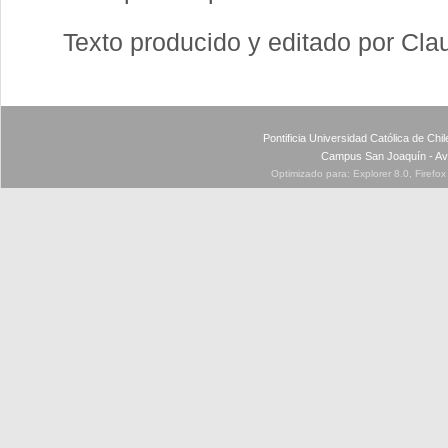
Texto producido y editado por Cla
Pontificia Universidad Católica de Ch
Campus San Joaquín - Av
Optimizado para: Explorer 8.0, Firefo