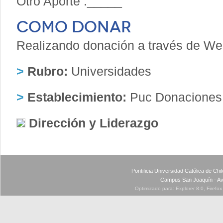
Otro Aporte :_____
COMO DONAR
Realizando donación a través de W
>
Rubro:
Universidades
>
Establecimiento:
Puc Donaciones
Dirección y Liderazgo
Pontificia Universidad Católica de Ch
Campus San Joaquín - Av
Optimizado para: Explorer 8.0, Firefo