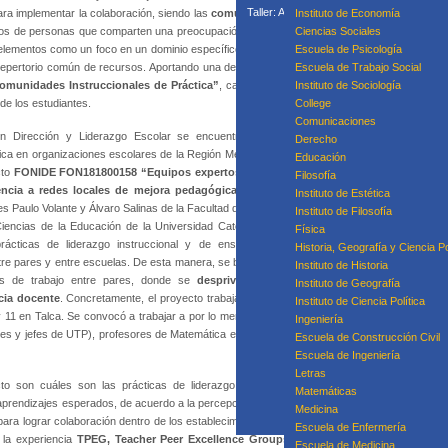
Taller: Acompañamiento Para la Mejora P
ara implementar la colaboración, siendo las
comunidades de práctica
Instituto de Economía
una de las principal
Taller: Prácticas
os de personas que comparten una preocupación o una pasión por algo que realizan y qui
Ciencias Sociales
Curso
 elementos como un foco en un dominio específico, una comunidad que participa en activid
Escuela de Psicología
n repertorio común de recursos. Aportando una descripción específica para el campo de la 
Escuela de Trabajo Social
omunidades Instruccionales de Práctica”
, carácterizandolas como comunidades al inter
Instituto de Sociología
de los estudiantes.
College
Equipo
Comunicaciones
en Dirección y Liderazgo Escolar se encuentra potenciando la
Derecho
a en organizaciones escolares de la Región Metropolitana y de la
Educación
cto
FONIDE FON181800158 “Equipos expertos en prácticas de
Filosofía
rencia a redes locales de mejora pedagógica”
, coordinado por
Instituto de Estética
res Paulo Volante y Álvaro Salinas de la Facultad de Educación UC y
Instituto de Filosofía
encias de la Educación de la Universidad Católica del Maule. El
Física
rácticas de liderazgo instruccional y de enseñanza efectivas,
Historia, Geografía y Ciencia Po
re pares y entre escuelas. De esta manera, se busca posicionar a
Instituto de Historia
cias de trabajo entre pares, donde se
desprivatice la práctica
Instituto de Geografía
icia docente
. Concretamente, el proyecto trabaja con 22 escuelas
Instituto de Ciencia Política
y 11 en Talca. Se convocó a trabajar a por lo menos dos miembros
Ingeniería
res y jefes de UTP), profesores de Matemática e inglés de 8º año y
Escuela de Construcción Civil
Escuela de Ingeniería
Letras
o son cuáles son las prácticas de liderazgo instruccional que
Matemáticas
 aprendizajes esperados, de acuerdo a la percepción de los equipos
Medicina
para lograr colaboración dentro de los establecimientos y entre estos, y cuáles son los obsta
Escuela de Enfermería
 la experiencia
TPEG, Teacher Peer Excellence Groups
, implementada desde la Univer
Escuela de Medicina