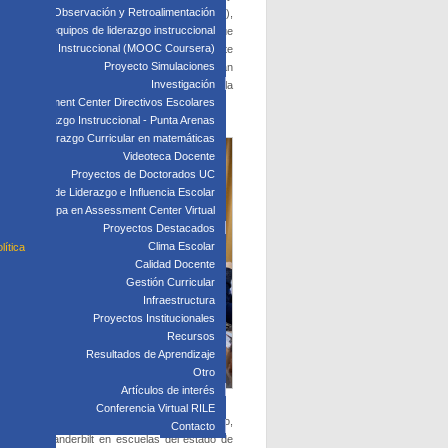
edagógica: Observación y Retroalimentación
es. De acuerdo a la definición de Wenger (2004),
 clave para equipos de liderazgo instruccional
eren aprender cómo hacerlo mejor a medida que
: Liderazgo Instruccional (MOOC Coursera)
ades, que se presta apoyo mutuo y que comparte
Proyecto Simulaciones
educación, Jonathan Supovitz y Jolley Christman
Investigación
ior de las escuelas cuyo foco específico es la
Assessment Center Directivos Escolares
s de Liderazgo Instruccional - Punta Arenas
Liderazgo Curricular en matemáticas
Videoteca Docente
Proyectos de Doctorados UC
Laboratorio de Liderazgo e Influencia Escolar
Participa en Assessment Center Virtual
Proyectos Destacados
Clima Escolar
lítica
Calidad Docente
Gestión Curricular
Infraestructura
Proyectos Institucionales
Recursos
Resultados de Aprendizaje
Otro
Artículos de interés
Conferencia Virtual RILE
culizadores para la colaboración. Por otro lado,
Contacto
sidad de Vanderbilt en escuelas del estado de