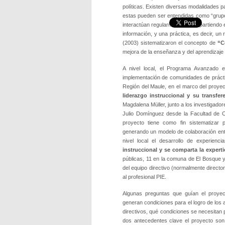
políticas. Existen diversas modalidades p
estas pueden ser entendidas como “grup
interactúan regularmente”, compartiendo
información, y una práctica, es decir, u
(2003) sistematizaron el concepto de
“C
mejora de la enseñanza y del aprendizaje 
A nivel local, el Programa Avanzado 
implementación de comunidades de práctic
Región del Maule, en el marco del proye
liderazgo instruccional y su transfe
Magdalena Müller, junto a los investigado
Julio Domínguez desde la Facultad de Ci
proyecto tiene como fin sistematizar p
generando un modelo de colaboración ent
nivel local el desarrollo de experien
instruccional y se comparta la expert
públicas, 11 en la comuna de El Bosque 
del equipo directivo (normalmente directo
al profesional PIE.
Algunas preguntas que guían el proyect
generan condiciones para el logro de los
directivos, qué condiciones se necesitan 
dos antecedentes clave el proyecto son