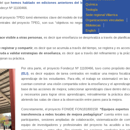
del que
hemos hablado en ediciones anteriores del boletín
,
y en Chile la experienci
Química
ndecyt Nº 11100466.
Teología
Sede regional Villarrica
 proyecto TPEG tomó elementos clave del modelo de trabajo colaborativo de las escuelas d
Organizaciones vinculadas
trales del proyecto TPEG, son sus “objetivos no negociables”, que sientan las bases de
Bibliotecas
English
ace visible a otras personas
, es decir que enseñanza se desprivatiza a través de planifica
e registrar y compartir
, es decir que se acumula a través del tiempo, se registra y es acces
yuda a validar estrategias de enseñanza
, es decir que a través del refinamiento y la prá
oran su práctica.
Por otra parte, el proyecto Fondecyt Nº 11100466, tuvo como propósito de
(ELI)
, es decir equipos de tarea centrados en realizar una mejora focali
aprendizaje de los estudiantes. Para ello, el trabajo se sistematizó en la
cuentan construir una visión compartida sobre la enseñanza y el aprendizaje
base de las acciones de mejora; seleccionar aprendizajes clave dentro del c
y necesarios para lograr otros aprendizajes; retroalimentar la práctica doc
abriendo las salas de clase a la observación entre pares para la mejora.
Concretamente, el proyecto FONIDE FON181800158
“Equipos expertos e
transferencia a redes locales de mejora pedagógica”
cuenta entre sus a
participantes, sesiones ampliadas de colaboración, sistematización de co
equipo de investigadores y profesionales del proyecto ha acudido a los