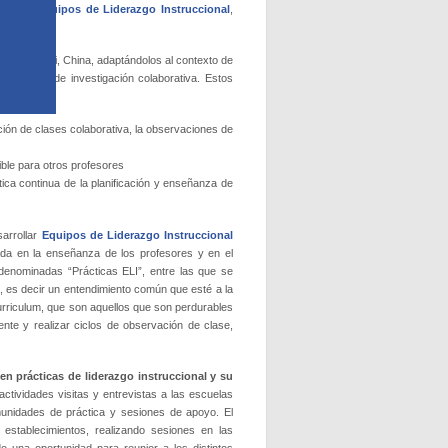
a de los
Equipos de Liderazgo Instruccional
,
e Shanghai, China, adaptándolos al contexto de
 su ciclo de investigación colaborativa. Estos
ción de clases colaborativa, la observaciones de
ible para otros profesores
ctica continua de la planificación y enseñanza de
sarrollar
Equipos de Liderazgo Instruccional
zada en la enseñanza de los profesores y en el
s denominadas “Prácticas ELI”, entre las que se
, es decir un entendimiento común que esté a la
urriculum, que son aquellos que son perdurables
ente y realizar ciclos de observación de clase,
n prácticas de liderazgo instruccional y su
ctividades visitas y entrevistas a las escuelas
munidades de práctica y sesiones de apoyo. El
 establecimientos, realizando sesiones en las