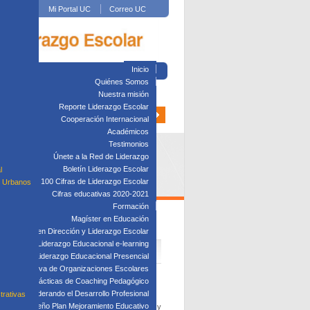
Mi Portal UC
Correo UC
Inicio
Quiénes Somos
Nuestra misión
Reporte Liderazgo Escolar
Cooperación Internacional
Académicos
Testimonios
Únete a la Red de Liderazgo
Boletín Liderazgo Escolar
l
100 Cifras de Liderazgo Escolar
s Urbanos
Cifras educativas 2020-2021
Formación
Magíster en Educación
Diplomado en Dirección y Liderazgo Escolar
plomado en Liderazgo Educacional e-learning
lomado en Liderazgo Educacional Presencial
tión Directiva de Organizaciones Escolares
Taller: Prácticas de Coaching Pedagógico
Taller: Liderando el Desarrollo Profesional
trativas
Taller: Diseño Plan Mejoramiento Educativo
rganizaciones educativas como de investigación y