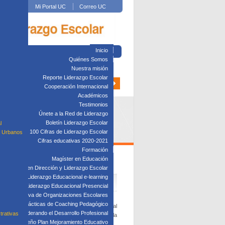
Mi Portal UC
Correo UC
Inicio
Quiénes Somos
Nuestra misión
Reporte Liderazgo Escolar
Cooperación Internacional
Académicos
Testimonios
Únete a la Red de Liderazgo
Boletín Liderazgo Escolar
l
100 Cifras de Liderazgo Escolar
s Urbanos
Cifras educativas 2020-2021
Formación
Magíster en Educación
R
Diplomado en Dirección y Liderazgo Escolar
plomado en Liderazgo Educacional e-learning
lomado en Liderazgo Educacional Presencial
tión Directiva de Organizaciones Escolares
Taller: Prácticas de Coaching Pedagógico
go Escolar
como parte del Summit Internacional
Taller: Liderando el Desarrollo Profesional
trativas
ación de la profesora
Wendy Pan
, decana de la
Taller: Diseño Plan Mejoramiento Educativo