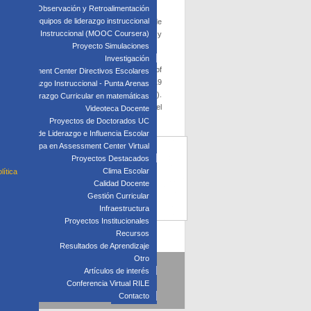
edagógica: Observación y Retroalimentación
 clave para equipos de liderazgo instruccional
n de iniciativas de desarrollo de capacidades de
: Liderazgo Instruccional (MOOC Coursera)
estas para que los desempeños de los directivos y
Proyecto Simulaciones
Investigación
ndia),
Allan Walker
(The Education University of
Assessment Center Directivos Escolares
 Teacher Education, Suiza). En la versión 2019
s de Liderazgo Instruccional - Punta Arenas
n
(College of William and Mary, Estados Unidos).
Liderazgo Curricular en matemáticas
ducation de la Universidad de Pensilvania), el
Videoteca Docente
Proyectos de Doctorados UC
Laboratorio de Liderazgo e Influencia Escolar
Participa en Assessment Center Virtual
Proyectos Destacados
Clima Escolar
lítica
Calidad Docente
Gestión Curricular
Infraestructura
Proyectos Institucionales
Recursos
Resultados de Aprendizaje
Otro
Artículos de interés
5
Conferencia Virtual RILE
Contacto