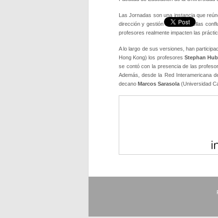
Las Jornadas son una instancia que reúne 
dirección y gestión escolar. En ellas conf
profesores realmente impacten las práctic
A lo largo de sus versiones, han particip
Hong Kong) los profesores
Stephan Hub
se contó con la presencia de las profes
Además, desde la Red Interamericana de 
decano
Marcos Sarasola
(Universidad Ca