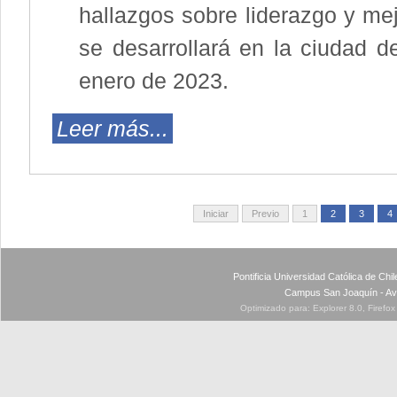
hallazgos sobre liderazgo y me
se desarrollará en la ciudad d
enero de 2023.
Leer más...
Iniciar
Previo
1
2
3
4
Pontificia Universidad Católica de Ch
Campus San Joaquín - Av
Optimizado para: Explorer 8.0, Firefo