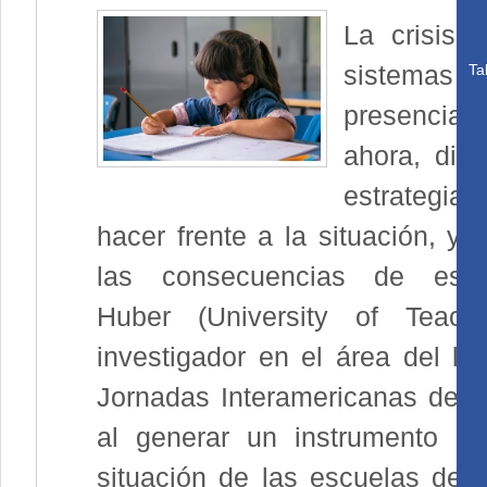
La crisis 
sistemas ed
Ta
presencial 
ahora, dist
estrategias
hacer frente a la situación, y
las consecuencias de esta
Huber (University of Teach
investigador en el área del li
Jornadas Interamericanas de Di
al generar un instrumento de
situación de las escuelas des