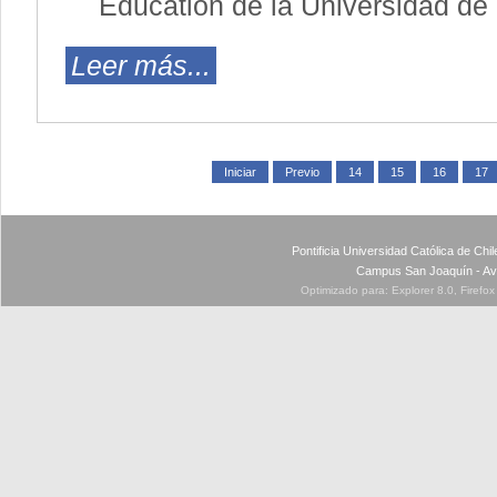
Education de la Universidad de 
Leer más...
Iniciar
Previo
14
15
16
17
Pontificia Universidad Católica de Ch
Campus San Joaquín - Av
Optimizado para: Explorer 8.0, Firefo